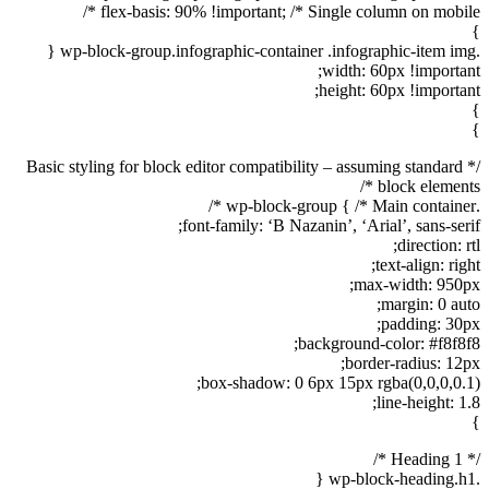
flex-basis: 90% !important; /* Single column on mobile */
}
.wp-block-group.infographic-container .infographic-item img {
width: 60px !important;
height: 60px !important;
}
}
/* Basic styling for block editor compatibility – assuming standard
block elements */
.wp-block-group { /* Main container */
font-family: ‘B Nazanin’, ‘Arial’, sans-serif;
direction: rtl;
text-align: right;
max-width: 950px;
margin: 0 auto;
padding: 30px;
background-color: #f8f8f8;
border-radius: 12px;
box-shadow: 0 6px 15px rgba(0,0,0,0.1);
line-height: 1.8;
}
/* Heading 1 */
.wp-block-heading.h1 {