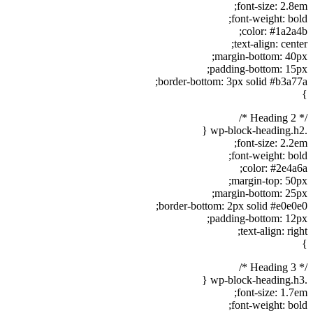
font-size: 2.8em;
font-weight: bold;
color: #1a2a4b;
text-align: center;
margin-bottom: 40px;
padding-bottom: 15px;
border-bottom: 3px solid #b3a77a;
}
/* Heading 2 */
.wp-block-heading.h2 {
font-size: 2.2em;
font-weight: bold;
color: #2e4a6a;
margin-top: 50px;
margin-bottom: 25px;
border-bottom: 2px solid #e0e0e0;
padding-bottom: 12px;
text-align: right;
}
/* Heading 3 */
.wp-block-heading.h3 {
font-size: 1.7em;
font-weight: bold;