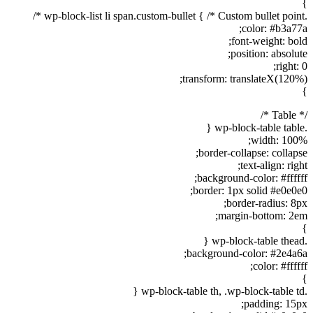
}
.wp-block-list li span.custom-bullet { /* Custom bullet point */
color: #b3a77a;
font-weight: bold;
position: absolute;
right: 0;
transform: translateX(120%);
}
/* Table */
.wp-block-table table {
width: 100%;
border-collapse: collapse;
text-align: right;
background-color: #ffffff;
border: 1px solid #e0e0e0;
border-radius: 8px;
margin-bottom: 2em;
}
.wp-block-table thead {
background-color: #2e4a6a;
color: #ffffff;
}
.wp-block-table th, .wp-block-table td {
padding: 15px;