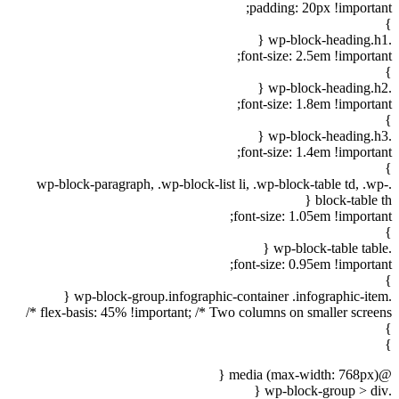
padding: 20px !important;
}
.wp-block-heading.h1 {
font-size: 2.5em !important;
}
.wp-block-heading.h2 {
font-size: 1.8em !important;
}
.wp-block-heading.h3 {
font-size: 1.4em !important;
}
.wp-block-paragraph, .wp-block-list li, .wp-block-table td, .wp-
block-table th {
font-size: 1.05em !important;
}
.wp-block-table table {
font-size: 0.95em !important;
}
.wp-block-group.infographic-container .infographic-item {
flex-basis: 45% !important; /* Two columns on smaller screens */
}
}
@media (max-width: 768px) {
.wp-block-group > div {