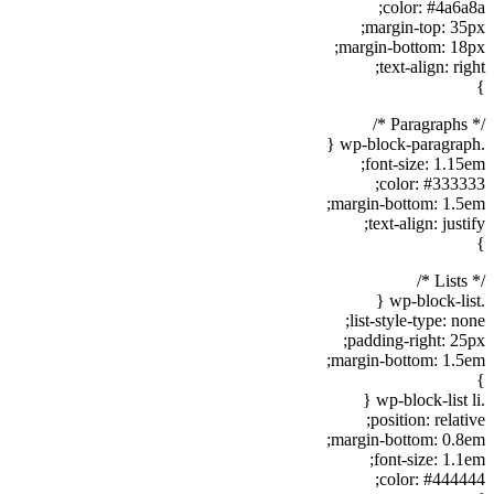
color: #4a6a8a;
margin-top: 35px;
margin-bottom: 18px;
text-align: right;
}
/* Paragraphs */
.wp-block-paragraph {
font-size: 1.15em;
color: #333333;
margin-bottom: 1.5em;
text-align: justify;
}
/* Lists */
.wp-block-list {
list-style-type: none;
padding-right: 25px;
margin-bottom: 1.5em;
}
.wp-block-list li {
position: relative;
margin-bottom: 0.8em;
font-size: 1.1em;
color: #444444;