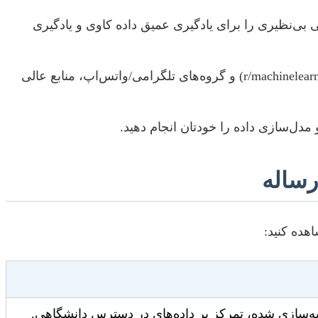
Au و وبلاگ‌های تخصصی، منابع آموزشی بی‌نظیری را برای یادگیری عمیق داده کاوی و یادگیری
فروم‌های تخصصی مانند Stack Overflow، Reddit (زیرمجموعه‌های r/datascience و r/machinelearning) و گروه‌های تلگرامی/واتس‌اپ، منابع عالی
مدل‌سازی داده را خودتان انجام دهید.
رساله
هده کنید: