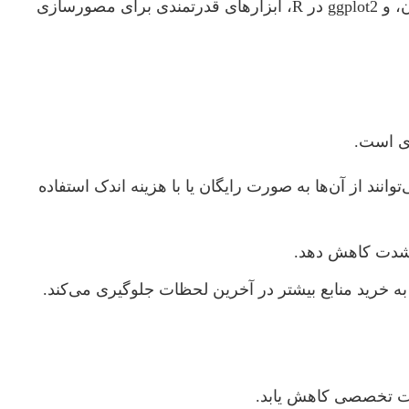
Power BI Desktop (نسخه رایگان)، Tableau Public، Matplotlib و Seaborn در پایتون، و ggplot2 در R، ابزارهای قدرتمندی برای مصورسازی
ری است.
 قدرتمند (HPC) هستند که دانشجویان می‌توانند از آن‌ها به صورت رایگان یا با هزینه اندک استفاده
به شدت کاهش دهد.
ز به خرید منابع بیشتر در آخرین لحظات جلوگیری می‌کند.
دمات تخصصی کاهش یابد.