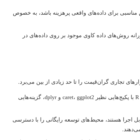
ن مناسبی برای داده‌های واقعی پرهزینه باشد، به خصوص
ورانه روش‌های داده کاوی موجود بر روی داده‌های در
رهای تجاری گران‌قیمت را تا حد زیادی از بین می‌برد.
پایتون (Python) با کتابخانه‌هایی مانند Scikit-learn، Pandas، NumPy، TensorFlow و PyTorch، و R با پکیج‌هایی نظیر caret، ggplot2 و dplyr، گزینه‌هایی
Jupiter Notebooks که به صورت محلی قابل اجرا هستند، محیط‌های توسعه رایگانی را با دسترسی