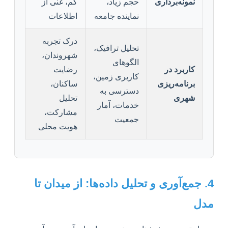
نمونه‌برداری
حجم زیاد،
کم، غنی از
نماینده جامعه
اطلاعات
درک تجربه
تحلیل ترافیک،
شهروندان،
الگوهای
کاربرد در
رضایت
کاربری زمین،
برنامه‌ریزی
ساکنان،
دسترسی به
شهری
تحلیل
خدمات، آمار
مشارکت،
جمعیت
هویت محلی
4. جمع‌آوری و تحلیل داده‌ها: از میدان تا
مدل