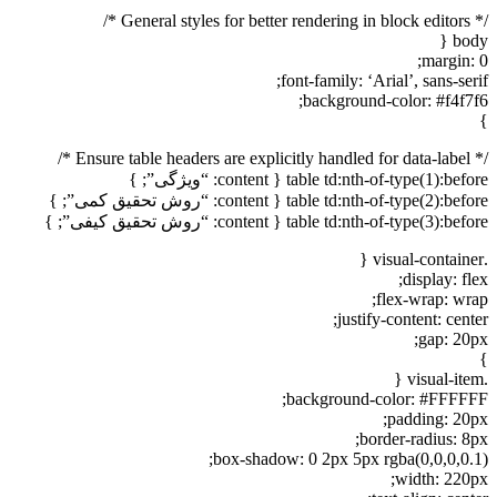
/* General styles for better rendering in block editors */
body {
margin: 0;
font-family: ‘Arial’, sans-serif;
background-color: #f4f7f6;
}
/* Ensure table headers are explicitly handled for data-label */
table td:nth-of-type(1):before { content: “ویژگی”; }
table td:nth-of-type(2):before { content: “روش تحقیق کمی”; }
table td:nth-of-type(3):before { content: “روش تحقیق کیفی”; }
.visual-container {
display: flex;
flex-wrap: wrap;
justify-content: center;
gap: 20px;
}
.visual-item {
background-color: #FFFFFF;
padding: 20px;
border-radius: 8px;
box-shadow: 0 2px 5px rgba(0,0,0,0.1);
width: 220px;