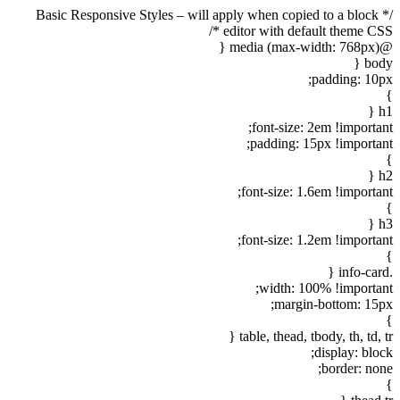
/* Basic Responsive Styles – will apply when copied to a block
editor with default theme CSS */
@media (max-width: 768px) {
body {
padding: 10px;
}
h1 {
font-size: 2em !important;
padding: 15px !important;
}
h2 {
font-size: 1.6em !important;
}
h3 {
font-size: 1.2em !important;
}
.info-card {
width: 100% !important;
margin-bottom: 15px;
}
table, thead, tbody, th, td, tr {
display: block;
border: none;
}