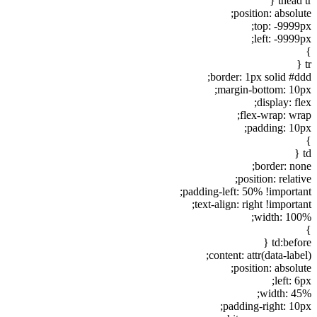
thead tr {
position: absolute;
top: -9999px;
left: -9999px;
}
tr {
border: 1px solid #ddd;
margin-bottom: 10px;
display: flex;
flex-wrap: wrap;
padding: 10px;
}
td {
border: none;
position: relative;
padding-left: 50% !important;
text-align: right !important;
width: 100%;
}
td:before {
content: attr(data-label);
position: absolute;
left: 6px;
width: 45%;
padding-right: 10px;