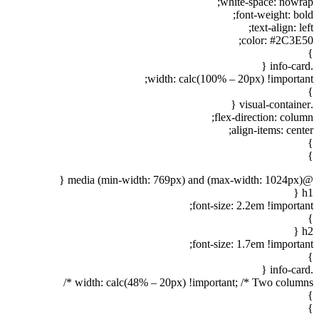
white-space: nowrap;
font-weight: bold;
text-align: left;
color: #2C3E50;
}
.info-card {
width: calc(100% – 20px) !important;
}
.visual-container {
flex-direction: column;
align-items: center;
}
}
@media (min-width: 769px) and (max-width: 1024px) {
h1 {
font-size: 2.2em !important;
}
h2 {
font-size: 1.7em !important;
}
.info-card {
width: calc(48% – 20px) !important; /* Two columns */
}
}