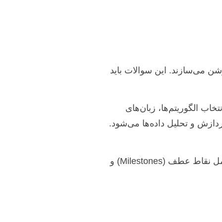
ن می‌سازند. این سوالات باید
اب الگوریتم‌ها، زبان‌های
داده زیستی (مانند Ensembl, NCBI)، و نحوه جمع‌آوری، پردازش و تحلیل داده‌ها می‌شود.
یک جدول زمانی واقع‌بینانه برای هر مرحله از پژوهش خود تدوین کنید. این برنامه زمانی باید شامل نقاط عطف (Milestones) و