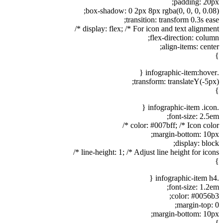
padding: 20px;
box-shadow: 0 2px 8px rgba(0, 0, 0, 0.08);
transition: transform 0.3s ease;
display: flex; /* For icon and text alignment */
flex-direction: column;
align-items: center;
}
.infographic-item:hover {
transform: translateY(-5px);
}
.infographic-item .icon {
font-size: 2.5em;
color: #007bff; /* Icon color */
margin-bottom: 10px;
display: block;
line-height: 1; /* Adjust line height for icons */
}
.infographic-item h4 {
font-size: 1.2em;
color: #0056b3;
margin-top: 0;
margin-bottom: 10px;
}