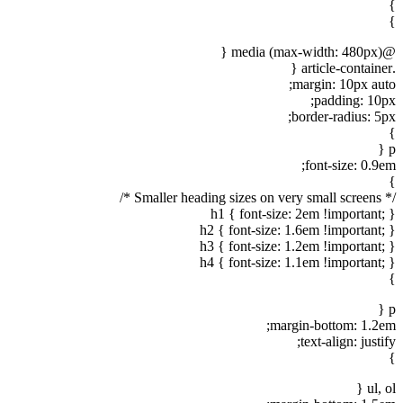
}
}
@media (max-width: 480px) {
.article-container {
margin: 10px auto;
padding: 10px;
border-radius: 5px;
}
p {
font-size: 0.9em;
}
/* Smaller heading sizes on very small screens */
h1 { font-size: 2em !important; }
h2 { font-size: 1.6em !important; }
h3 { font-size: 1.2em !important; }
h4 { font-size: 1.1em !important; }
}
p {
margin-bottom: 1.2em;
text-align: justify;
}
ul, ol {