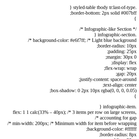
.styled-table tbody tr:last-of-type {
border-bottom: 2px solid #007bff;
}
/* Infographic-like Section */
.infographic-section {
background-color: #e6f7ff; /* Light blue background */
border-radius: 10px;
padding: 25px;
margin: 30px 0;
display: flex;
flex-wrap: wrap;
gap: 20px;
justify-content: space-around;
text-align: center;
box-shadow: 0 2px 10px rgba(0, 0, 0, 0.05);
}
.infographic-item {
flex: 1 1 calc(33% – 40px); /* 3 items per row on large screens,
accounting for gap */
min-width: 200px; /* Minimum width for item before wrapping */
background-color: #ffffff;
border-radius: 8px;