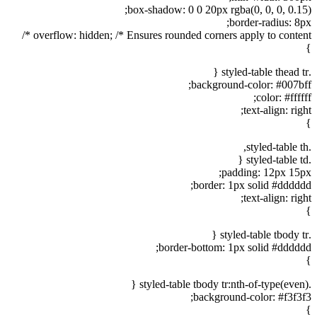
box-shadow: 0 0 20px rgba(0, 0, 0, 0.15);
border-radius: 8px;
overflow: hidden; /* Ensures rounded corners apply to content */
}
.styled-table thead tr {
background-color: #007bff;
color: #ffffff;
text-align: right;
}
.styled-table th,
.styled-table td {
padding: 12px 15px;
border: 1px solid #dddddd;
text-align: right;
}
.styled-table tbody tr {
border-bottom: 1px solid #dddddd;
}
.styled-table tbody tr:nth-of-type(even) {
background-color: #f3f3f3;
}