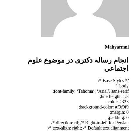
Mahyarmni
انجام رساله دکتری در موضوع علوم
اجتماعی
/* Base Styles */
body {
font-family: ‘Tahoma’, ‘Arial’, sans-serif;
line-height: 1.8;
color: #333;
background-color: #f9f9f9;
margin: 0;
padding: 0;
direction: rtl; /* Right-to-left for Persian */
text-align: right; /* Default text alignment */