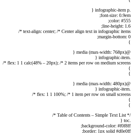
.infographic-item p {
font-size: 0.9em;
color: #555;
line-height: 1.6;
text-align: center; /* Center align text in infographic items */
margin-bottom: 0;
}
@media (max-width: 768px) {
.infographic-item {
flex: 1 1 calc(48% – 20px); /* 2 items per row on medium screens */
}
}
@media (max-width: 480px) {
.infographic-item {
flex: 1 1 100%; /* 1 item per row on small screens */
}
}
/* Table of Contents – Simple Text List */
.toc {
background-color: #f0f8ff;
border: 1px solid #d0e0ff;