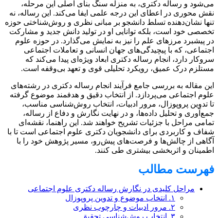
می‌شود و رساله دکتری، به منزله سنگ بنای اصلی این مرحله،
نقش محوری در اعطای این درجه علمی ایفا می‌کند. این رساله، نه
تنها نشان‌دهنده تسلط دانشجو بر مبانی نظری و روش‌شناختی حوزه
تخصصی خود است، بلکه توانایی او در تولید دانش جدید و مشارکت
در پیشبرد مرزهای علم را نیز به نمایش می‌گذارد. در حوزه علوم
اجتماعی، که با پیچیدگی‌های جهان انسانی و تعاملات اجتماعی
سروکار دارد، انجام رساله دکتری ابعاد ویژه‌ای پیدا می‌کند که
مستلزم درک عمیق، رویکرد تحلیلی قوی و تعهد بی‌وقفه است.
این مقاله به بررسی جامع فرآیند انجام رساله دکتری در رشته‌های
علوم اجتماعی می‌پردازد. از انتخاب دقیق و هدفمند موضوع گرفته
تا تدوین پروپوزال، مرور ادبیات، انتخاب روش‌شناسی مناسب،
جمع‌آوری و تحلیل داده‌ها، و در نهایت نگارش و دفاع از رساله،
تمامی مراحل با جزئیات تشریح خواهند شد. این راهنما، نقشه‌ای
شفاف و کاربردی برای دانشجویان دکتری علوم اجتماعی است تا با
آگاهی از چالش‌ها و فرصت‌های پیش‌رو، مسیر پژوهش خود را با
اطمینان و اثربخشی بیشتری طی کنند.
فهرست مطالب
مراحل کلیدی در نگارش رساله دکتری علوم اجتماعی
۱. انتخاب موضوع و تدوین پروپوزال
۲. مرور ادبیات و چارچوب نظری
۳. انتخاب روش‌شناسی تحقیق