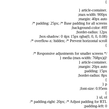
}
.article-container {
max-width: 900px;
margin: 40px auto;
padding: 25px; /* Base padding for all screens */
background-color: #fff;
border-radius: 12px;
box-shadow: 0 4px 15px rgba(0, 0, 0, 0.08);
overflow-x: hidden; /* Prevent horizontal scroll */
}
/* Responsive adjustments for smaller screens */
@media (max-width: 768px) {
.article-container {
margin: 20px auto;
padding: 15px;
border-radius: 8px;
}
p {
font-size: 0.95em;
}
ul, ol {
padding-right: 20px; /* Adjust padding for RTL */
padding-left: 0;