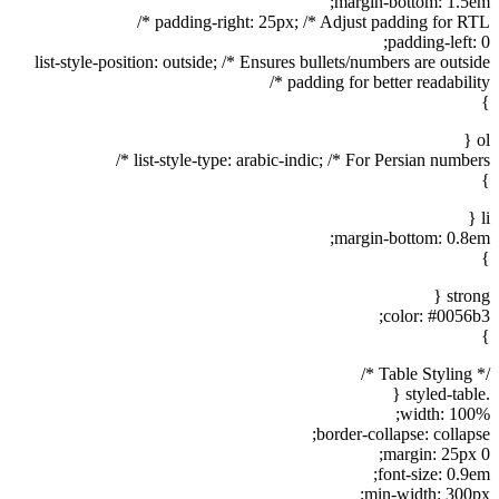
margin-bottom: 1.5em;
padding-right: 25px; /* Adjust padding for RTL */
padding-left: 0;
list-style-position: outside; /* Ensures bullets/numbers are outside
padding for better readability */
}
ol {
list-style-type: arabic-indic; /* For Persian numbers */
}
li {
margin-bottom: 0.8em;
}
strong {
color: #0056b3;
}
/* Table Styling */
.styled-table {
width: 100%;
border-collapse: collapse;
margin: 25px 0;
font-size: 0.9em;
min-width: 300px;