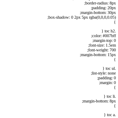
border-radius: 8px;
padding: 20px;
margin-bottom: 30px;
box-shadow: 0 2px 5px rgba(0,0,0,0.05);
}
.toc h2 {
color: #007bff;
margin-top: 0;
font-size: 1.5em;
font-weight: 700;
margin-bottom: 15px;
}
.toc ul {
list-style: none;
padding: 0;
margin: 0;
}
.toc li {
margin-bottom: 8px;
}
.toc a {