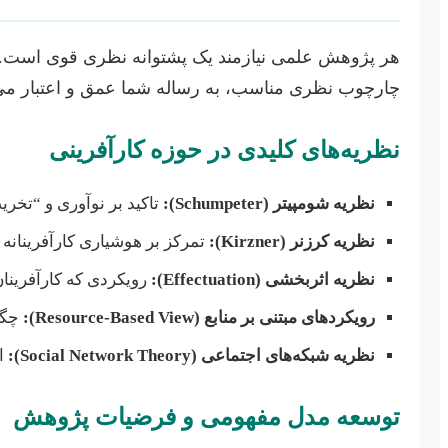
هر پژوهش علمی نیازمند یک پشتوانه نظری قوی است. در ح
چارچوب نظری مناسب، به رساله شما عمق و اعتبار می‌بخ
نظریه‌های کلیدی در حوزه کارآفرینی
نظریه شومپیتر (Schumpeter):
تاکید بر نوآوری و “تخری
نظریه کرزنر (Kirzner):
تمرکز بر هوشیاری کارآفرینانه 
نظریه اثربخشی (Effectuation):
رویکردی که کارآفرینان
رویکردهای مبتنی بر منابع (Resource-Based View):
چگون
نظریه شبکه‌های اجتماعی (Social Network Theory):
اه
توسعه مدل مفهومی و فرضیات پژوهش