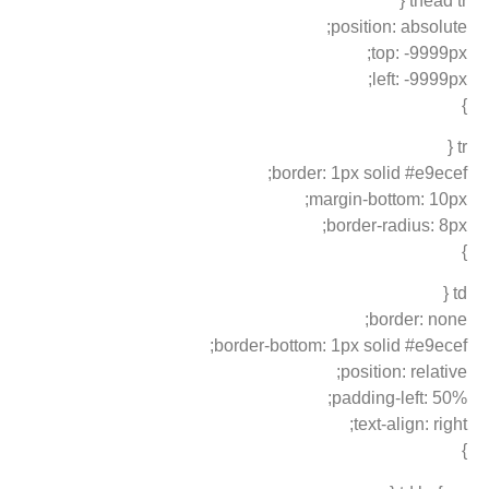
thead
position: absol
top: -999
left: -999
border: 1px solid #e9e
margin-bottom: 1
border-radius: 
border: n
border-bottom: 1px solid #e9e
position: relat
padding-left: 
text-align: ri