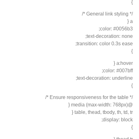
color: #005
text-decoration: n
transition: color 0.3s e
a:hov
color: #007
text-decoration: underl
table, thead, tbody, th, td,
display: bl