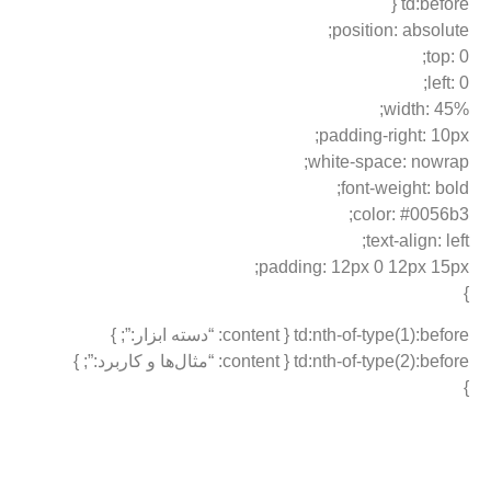
td:bef
position: absol
to
lef
width: 
padding-right: 1
white-space: now
font-weight: b
color: #005
text-align: 
padding: 12px 0 12px 1
td:nth-of-type(1):before {: “دسته ابزار:”; }
td:nth-of-type(2):before : “مثال‌ها و کاربرد:”; }