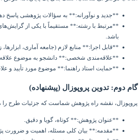
**جدید و نوآورانه:** به سؤالات پژوهشی پاسخ دهد ک
**مرتبط با رشته:** مستقیماً با یکی از گرایش‌ها
باشد.
**قابل اجرا:** منابع لازم (جامعه آماری، ابزارها
**علاقه‌مندی شخصی:** دانشجو به موضوع علاقه‌من
**حمایت استاد راهنما:** موضوع مورد تأیید و علاق
گام دوم: تدوین پروپوزال (پیشنهاده)
پروپوزال، نقشه راه پژوهش شماست که جزئیات طرح را
**عنوان پژوهش:** کوتاه، گویا و دقیق.
**مقدمه:** بیان کلی مسئله، اهمیت و ضرورت پ