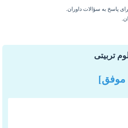
رای پاسخ به سؤالات داوران.
ن.
وم تربیتی
 موفق]