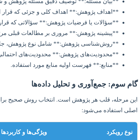
**بیان مسئله:** توصیف دقیق مسئله پژوهش و ش
**اهداف پژوهش:** اهداف کلی و جزئی که قرار ا
**سؤالات یا فرضیات پژوهش:** سؤالاتی که قرار ا
**پیشینه پژوهش:** مروری بر مطالعات قبلی مرت
**روش‌شناسی پژوهش:** شامل نوع پژوهش، جامعه و 
**محدودیت‌های پژوهش:** محدودیت‌های احتمالی که
**منابع:** فهرست اولیه منابع مورد استفاده.
گام سوم: جمع‌آوری و تحلیل داده‌ها
این مرحله، قلب هر پژوهش است. انتخاب روش صحیح برای جمع‌آو
اصلی استفاده می‌شود:
نوع رویکرد
ویژگی‌ها و کاربردها 