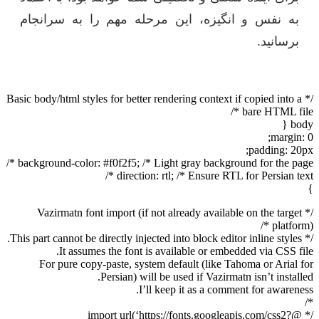
به نفس و انگیزه، این مرحله مهم را به سرانجام
برسانید.
/* Basic body/html styles for better rendering context if copied into a
bare HTML file */
body {
margin: 0;
padding: 20px;
background-color: #f0f2f5; /* Light gray background for the page */
direction: rtl; /* Ensure RTL for Persian text */
}
/* Vazirmatn font import (if not already available on the target
platform) */
/* This part cannot be directly injected into block editor inline styles.
It assumes the font is available or embedded via CSS file.
For pure copy-paste, system default (like Tahoma or Arial for
Persian) will be used if Vazirmatn isn’t installed.
I’ll keep it as a comment for awareness.
*/
/* @import url(‘https://fonts.googleapis.com/css2?