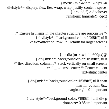
@media (min-width: 769px) {
div[style*=”display: flex; flex-wrap: wrap; justify-content: space-
around;”] > div:hover {
transform: translateY(-5px);
}
}
/* Ensure list items in the chapter structure are responsive */
div[style*=”background-color: #f0f8ff”] ul li {
flex-direction: row; /* Default for larger screens */
}
@media (max-width: 600px) {
div[style*=”background-color: #f0f8ff”] ul li {
flex-direction: column; /* Stack vertically on small screens */
align-items: center; /* Center content */
text-align: center;
}
div[style*=”background-color: #f0f8ff”] ul li span {
margin-bottom: 8px;
margin-right: 0 !important;
}
div[style*=”background-color: #f0f8ff”] ul li div p {
font-size: 0.85em !important;
}