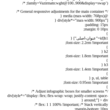
family=Vazirmatn:wght@100..900&display=swap’); */
/* General responsive adjustments for the main container */
@media (max-width: 768px) {
div[style*=”max-width: 900px”] {
padding: 15px;
margin: 0 10px;
}
h1[id=”عنوان-اصلی”] {
font-size: 2.2em !important;
}
h2 {
font-size: 1.8em !important;
}
h3 {
font-size: 1.4em !important;
}
p, ul, table {
font-size: 0.95em !important;
}
/* Adjust infographic boxes for smaller screens */
div[style*=”display: flex; flex-wrap: wrap; justify-content: space-
around;”] > div {
flex: 1 1 100% !important; /* Stack vertically */
margin-bottom: 10px;