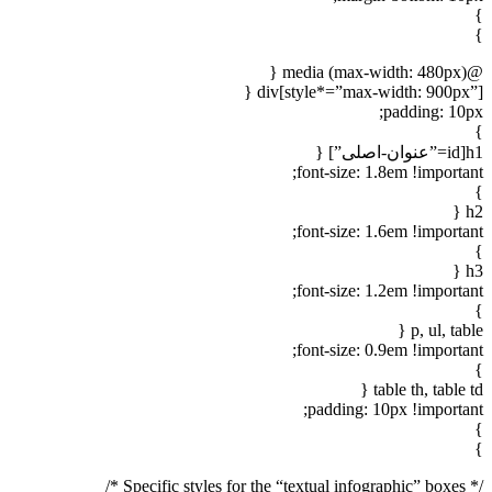
}
}
@media (max-width: 480px) {
div[style*=”max-width: 900px”] {
padding: 10px;
}
h1[id=”عنوان-اصلی”] {
font-size: 1.8em !important;
}
h2 {
font-size: 1.6em !important;
}
h3 {
font-size: 1.2em !important;
}
p, ul, table {
font-size: 0.9em !important;
}
table th, table td {
padding: 10px !important;
}
}
/* Specific styles for the “textual infographic” boxes */