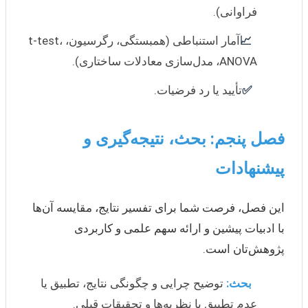
فراوانی).
📈
آمار استنباطی (همبستگی، رگرسیون، t-test،
ANOVA، مدل‌سازی معادلات ساختاری).
✅
تأیید یا رد فرضیات.
فصل پنجم: بحث، نتیجه‌گیری و
پیشنهادات
این فصل، فرصت شما برای تفسیر نتایج، مقایسه آن‌ها
با ادبیات پیشین و ارائه سهم علمی و کاربردی
پژوهش‌تان است.
بحث:
توضیح چرایی و چگونگی نتایج، تطبیق یا
عدم تطبیق با نظریه‌ها و تحقیقات قبلی.