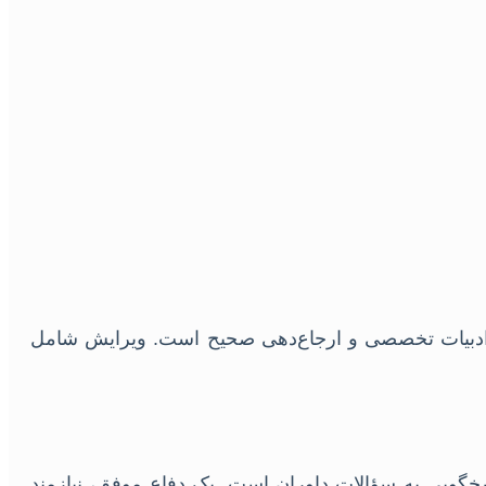
ی، ادبیات تخصصی و ارجاع‌دهی صحیح است. ویرایش شامل
اسخگویی به سؤالات داوران است. یک دفاع موفق، نیازمند