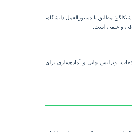
ائم نگارشی، املای صحیح واژگان، انسجام متن و استفاده از سبک رفرنس‌دهی استاندارد (مانند APA، MLA یا شیکاگو) مطابق با دستورالعمل دانشگاه،
لاقی و علمی است.
لاحات، ویرایش نهایی و آماده‌سازی برای