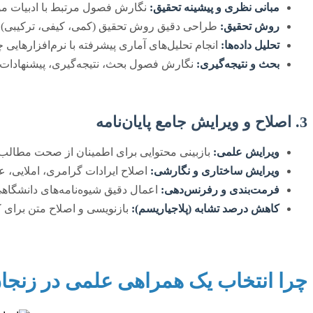
مبانی نظری و پیشینه تحقیق:
نگارش فصول مرتبط با ادبیات مو
روش تحقیق:
طراحی دقیق روش تحقیق (کمی، کیفی، ترکیبی) و ا
تحلیل داده‌ها:
انجام تحلیل‌های آماری پیشرفته با نرم‌افزارهایی چون SPSS، PLS، R، EViews و ارائه تفسیرها
بحث و نتیجه‌گیری:
نگارش فصول بحث، نتیجه‌گیری، پیشنهادات و 
3. اصلاح و ویرایش جامع پایان‌نامه
ویرایش علمی:
بازبینی محتوایی برای اطمینان از صحت مطالب
ویرایش ساختاری و نگارشی:
اصلاح ایرادات گرامری، املایی،
فرمت‌بندی و رفرنس‌دهی:
اعمال دقیق شیوه‌نامه‌های دانشگاهی (APA، شیکاگو و…) برای رفرنس‌دهی و تنظیمات 
کاهش درصد تشابه (پلاجیاریسم):
بازنویسی و اصلاح متن برای 
چرا انتخاب یک همراهی علمی در زنجان