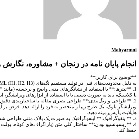
Mahyarmni
انجام پایان نامه در زنجان + مشاوره، نگارش 
**توضیح برای کاربر:**
به دلیل محدودیت‌های فنی در تولید مستقیم تگ‌های HTML (H1, H2, H3) و استایل‌های CSS (اندازه و ضخامت فونت، رنگ‌بندی، طرح‌بندی رسپانسیو) در این بستر، من مقاله را به گونه‌ای طراحی کرده‌ام که:
یا کلاسیک، باید به صورت دستی یا با استفاده از ابزارهای ویرایشگر، این متن‌ها را به تگ‌های هدینگ (H1، H2، H3) واقعی تبدیل کنید
2. **طراحی و رنگ‌بندی:** طراحی بصری مقاله با ساختار‌بندی دقیق، 
ویرایشگر بلوک، یک طرح زیبا و منحصر به فرد را ارائه دهد. فرض بر ا
هایلایت یا پس‌زمینه دهید.
3. **اینفوگرافیک:** اینفوگرافیک به صورت یک بلاک متنی طراحی شده است که اطلاعات را به شکلی بصری و سازمان‌یافته نمایش می‌دهد و به راحتی در هر ویرایشگری قابل کپی و نمایش است.
4. **ریسپانسیو بودن:** ساختار کلی متن (پاراگراف‌های کوتاه، بولت 
حفظ کند.