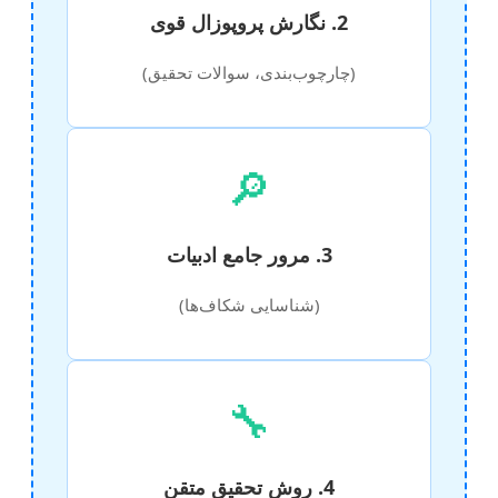
2. نگارش پروپوزال قوی
(چارچوب‌بندی، سوالات تحقیق)
🔎
3. مرور جامع ادبیات
(شناسایی شکاف‌ها)
🔧
4. روش تحقیق متقن