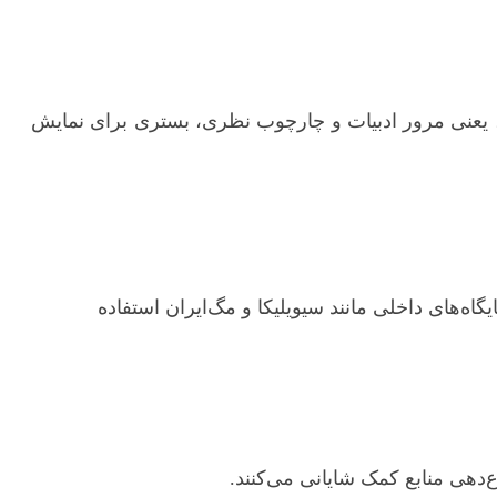
، یعنی مرور ادبیات و چارچوب نظری، بستری برای نمایش
Scopus, Web of Science, ScienceDirect, Google Sch، و همچنین پایگاه‌های داخلی مانند سیویلیکا و مگ‌ایران استفاده