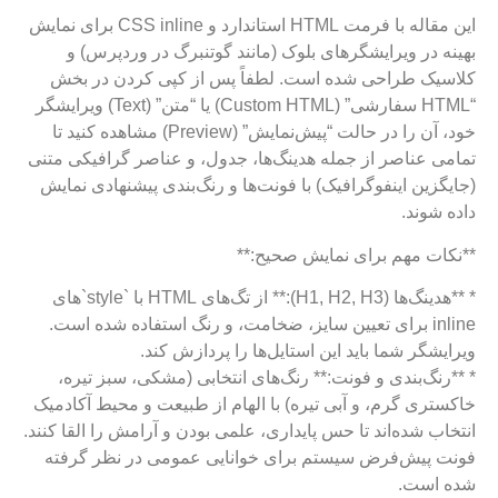
این مقاله با فرمت HTML استاندارد و CSS inline برای نمایش
بهینه در ویرایشگرهای بلوک (مانند گوتنبرگ در وردپرس) و
کلاسیک طراحی شده است. لطفاً پس از کپی کردن در بخش
“HTML سفارشی” (Custom HTML) یا “متن” (Text) ویرایشگر
خود، آن را در حالت “پیش‌نمایش” (Preview) مشاهده کنید تا
تمامی عناصر از جمله هدینگ‌ها، جدول، و عناصر گرافیکی متنی
(جایگزین اینفوگرافیک) با فونت‌ها و رنگ‌بندی پیشنهادی نمایش
داده شوند.
**نکات مهم برای نمایش صحیح:**
* **هدینگ‌ها (H1, H2, H3):** از تگ‌های HTML با `style`های
inline برای تعیین سایز، ضخامت، و رنگ استفاده شده است.
ویرایشگر شما باید این استایل‌ها را پردازش کند.
* **رنگ‌بندی و فونت:** رنگ‌های انتخابی (مشکی، سبز تیره،
خاکستری گرم، و آبی تیره) با الهام از طبیعت و محیط آکادمیک
انتخاب شده‌اند تا حس پایداری، علمی بودن و آرامش را القا کنند.
فونت پیش‌فرض سیستم برای خوانایی عمومی در نظر گرفته
شده است.