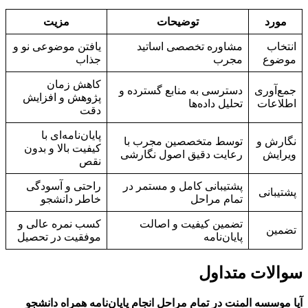
مورد
توضیحات
مزیت
انتخاب
مشاوره تخصصی اساتید
یافتن موضوعی نو و
موضوع
مجرب
جذاب
کاهش زمان
جمع‌آوری
دسترسی به منابع گسترده و
پژوهش و افزایش
اطلاعات
تحلیل داده‌ها
دقت
پایان‌نامه‌ای با
نگارش و
توسط متخصصین مجرب با
کیفیت بالا و بدون
ویرایش
رعایت دقیق اصول نگارشی
نقص
پشتیبانی کامل و مستمر در
راحتی و آسودگی
پشتیبانی
تمام مراحل
خاطر دانشجو
تضمین کیفیت و اصالت
کسب نمره عالی و
تضمین
پایان‌نامه
موفقیت در تحصیل
سوالات متداول
آیا موسسه المنت در تمام مراحل انجام پایان‌نامه همراه دانشجو