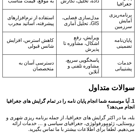
داده، تحلیل، نگارش
به موقع، قیمت مناسب
جغرافیا
برنامه‌ریزی
مدل‌سازی فضایی،
استفاده از نرم‌افزارهای
آمایش
GIS، تحلیل آماری
پیشرفته، اساتید مجرب
سرزمین
ویرایش، رفع
پایان‌نامه
کاهش استرس، افزایش
اشکال، مشاوره تا
تضمینی
شانس قبولی
پذیرش
پاسخگویی سریع،
خدمات
دسترسی آسان به
مشاوره تلفنی و
پشتیبانی
متخصصان
آنلاین
سوالات متداول
1. آیا موسسه شما انجام پایان نامه را در تمام گرایش های جغرافیا
انجام می‌دهد؟
بله، ما در اکثر گرایش های جغرافیا، از جمله برنامه ریزی شهری و
روستایی، ژئومورفولوژی، جغرافیای سیاسی و … خدمات ارائه
می‌دهیم. لطفاً برای اطلاعات بیشتر با ما تماس بگیرید.