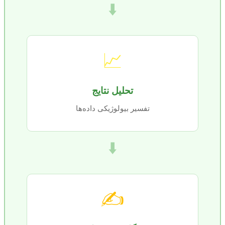
⬇️
📈
تحلیل نتایج
تفسیر بیولوژیکی داده‌ها
⬇️
✍️