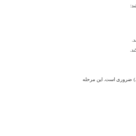
د:
.
د.
بط) ضروری است. این مرحله