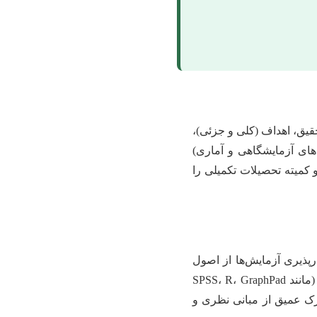
یق، اهداف (کلی و جزئی)،
های آزمایشگاهی و آماری)
و کمیته تحصیلات تکمیلی را
رپذیری آزمایش‌ها از اصول
اساسی کار علمی است. پس از جمع‌آوری، داده‌ها باید با استفاده از نرم‌افزارهای آماری مناسب (مانند SPSS، R، GraphPad
ه درک عمیق از مبانی نظری و