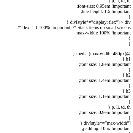
p, li, td, t
font-size: 0.95em !importan
line-height: 1.6 !importa
div[style*=”display: flex”] > di
flex: 1 1 100% !important; /* Stack items on small screens
max-width: 100% !importan
@medi
h
font-size: 1.8em !importan
h
font-size: 1.4em !importan
h
font-size: 1.1em !importan
p, li, td, t
font-size: 0.9em !importan
div[style*=”max-width”]
padding: 10px !importan