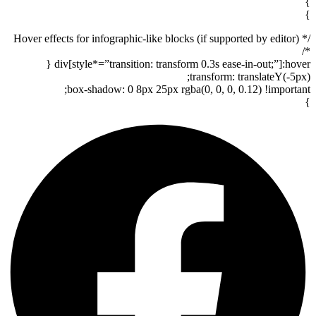
/* Hover effects for infographic-like blocks (if supported by editor)
div[style*=”transition: transform 0.3s ease-in-out;”]:hove
transform: translateY(-5px
box-shadow: 0 8px 25px rgba(0, 0, 0, 0.12) !importan