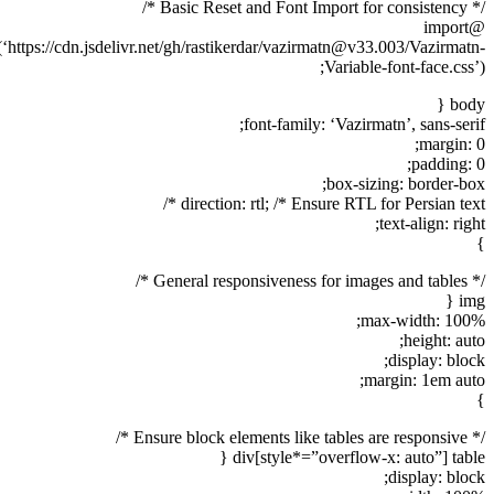
/* Basic Res
@import
url(‘https://cdn.jsdelivr.net/gh/rastikerdar/vazirmatn@v33.003/Vazirmat
Variable-font-face.css
bod
font-family: ‘Vazirmatn’, sans-ser
margin: 
padding: 
box-sizing: border-bo
direction: rtl; /* Ensure RTL for Persian text
text-align: rig
/* General r
im
max-width: 100
height: au
display: blo
margin: 1em aut
/* Ensure blo
div[style*=”overflow-x: auto”] table
display: blo