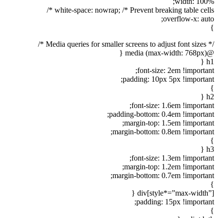
width: 100
white-space: nowrap; /* Prevent breaking table cells
overflow-x: aut
/* Media querie
@medi
h
font-size: 2em !importan
padding: 10px 5px !importan
h
font-size: 1.6em !importan
padding-bottom: 0.4em !importan
margin-top: 1.5em !importan
margin-bottom: 0.8em !importan
h
font-size: 1.3em !importan
margin-top: 1.2em !importan
margin-bottom: 0.7em !importan
div[style*=”max-width”]
padding: 15px !importan