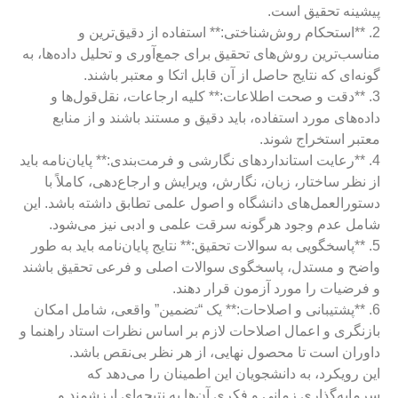
پیشینه تحقیق است.
2. **استحکام روش‌شناختی:** استفاده از دقیق‌ترین و
مناسب‌ترین روش‌های تحقیق برای جمع‌آوری و تحلیل داده‌ها، به
گونه‌ای که نتایج حاصل از آن قابل اتکا و معتبر باشند.
3. **دقت و صحت اطلاعات:** کلیه ارجاعات، نقل‌قول‌ها و
داده‌های مورد استفاده، باید دقیق و مستند باشند و از منابع
معتبر استخراج شوند.
4. **رعایت استانداردهای نگارشی و فرمت‌بندی:** پایان‌نامه باید
از نظر ساختار، زبان، نگارش، ویرایش و ارجاع‌دهی، کاملاً با
دستورالعمل‌های دانشگاه و اصول علمی تطابق داشته باشد. این
شامل عدم وجود هرگونه سرقت علمی و ادبی نیز می‌شود.
5. **پاسخگویی به سوالات تحقیق:** نتایج پایان‌نامه باید به طور
واضح و مستدل، پاسخگوی سوالات اصلی و فرعی تحقیق باشند
و فرضیات را مورد آزمون قرار دهند.
6. **پشتیبانی و اصلاحات:** یک “تضمین” واقعی، شامل امکان
بازنگری و اعمال اصلاحات لازم بر اساس نظرات استاد راهنما و
داوران است تا محصول نهایی، از هر نظر بی‌نقص باشد.
این رویکرد، به دانشجویان این اطمینان را می‌دهد که
سرمایه‌گذاری زمانی و فکری آن‌ها به نتیجه‌ای ارزشمند و