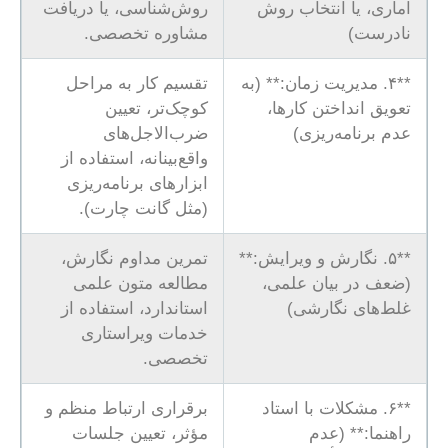
آماری، یا انتخاب روش
روش‌شناسی، یا دریافت
نادرست)
مشاوره تخصصی.
**۴. مدیریت زمان:** (به
تقسیم کار به مراحل
تعویق انداختن کارها،
کوچک‌تر، تعیین
عدم برنامه‌ریزی)
ضرب‌الاجل‌های
واقع‌بینانه، استفاده از
ابزارهای برنامه‌ریزی
(مثل گانت چارت).
**۵. نگارش و ویرایش:**
تمرین مداوم نگارش،
(ضعف در بیان علمی،
مطالعه متون علمی
غلط‌های نگارشی)
استاندارد، استفاده از
خدمات ویراستاری
تخصصی.
**۶. مشکلات با استاد
برقراری ارتباط منظم و
راهنما:** (عدم
مؤثر، تعیین جلسات