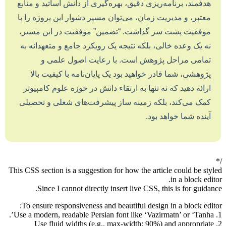
هدفمند، برنامه‌ریزی دقیق، بهره‌گیری از دانش اساتید و منابع
معتبر، و مدیریت زمان، می‌توان مسیر دشوار این پروژه را با
موفقیت پشت سر گذاشت. “تضمین” موفقیت در این مسیر،
نه یک وعده خالی، بلکه نتیجه یک رویکرد جامع و متعهدانه به
تمامی مراحل پژوهش است. با رعایت اصول علمی و
پژوهشی، شما قادر خواهید بود یک پایان‌نامه با کیفیت بالا
ارائه دهید که نه تنها به ارتقاء دانش در حوزه علوم کامپیوتر
کمک می‌کند، بلکه زمینه ساز پیشرفت‌های شغلی و تحصیلی
آینده شما خواهد بود.
/*
This CSS section is a suggestion for how the article could be styled
in a block editor.
Since I cannot directly insert live CSS, this is for guidance.
To ensure responsiveness and beautiful design in a block editor:
1. Use a modern, readable Persian font like ‘Vazirmatn’ or ‘Tanha’.
2. Use fluid widths (e.g., max-width: 90%) and appropriate