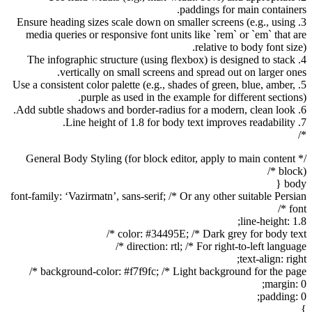
paddings for main containers.
3. Ensure heading sizes scale down on smaller screens (e.g., using
media queries or responsive font units like `rem` or `em` that are
relative to body font size).
4. The infographic structure (using flexbox) is designed to stack
vertically on small screens and spread out on larger ones.
5. Use a consistent color palette (e.g., shades of green, blue, amber,
purple as used in the example for different sections).
6. Add subtle shadows and border-radius for a modern, clean look.
7. Line height of 1.8 for body text improves readability.
*/
/* General Body Styling (for block editor, apply to main content
block) */
body {
font-family: ‘Vazirmatn’, sans-serif; /* Or any other suitable Persian
font */
line-height: 1.8;
color: #34495E; /* Dark grey for body text */
direction: rtl; /* For right-to-left language */
text-align: right;
background-color: #f7f9fc; /* Light background for the page */
margin: 0;
padding: 0;
}