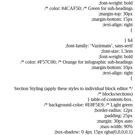
font-weight: bold;
color: #4CAF50; /* Green for sub-headings */
margin-top: 30px;
margin-bottom: 15px;
text-align: right;
}
h4 {
font-family: ‘Vazirmatn’, sans-serif;
font-size: 1.3em;
font-weight: bold;
color: #F57C00; /* Orange for infographic sub-headings */
margin-bottom: 10px;
text-align: right;
}
/* Section Styling (apply these styles to individual block editor
blocks/sections) */
.table-of-contents-box {
background-color: #E8F5E9; /* Light green */
border-radius: 12px;
padding: 25px;
margin: 30px auto;
max-width: 90%;
box-shadow: 0 4px 15px rgba(0,0,0,0.1);