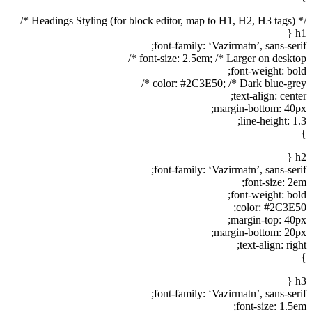
/* Headings Styling (for block editor, map to H1, H2, H3 tags) */
h1 {
font-family: ‘Vazirmatn’, sans-serif;
font-size: 2.5em; /* Larger on desktop */
font-weight: bold;
color: #2C3E50; /* Dark blue-grey */
text-align: center;
margin-bottom: 40px;
line-height: 1.3;
}
h2 {
font-family: ‘Vazirmatn’, sans-serif;
font-size: 2em;
font-weight: bold;
color: #2C3E50;
margin-top: 40px;
margin-bottom: 20px;
text-align: right;
}
h3 {
font-family: ‘Vazirmatn’, sans-serif;
font-size: 1.5em;