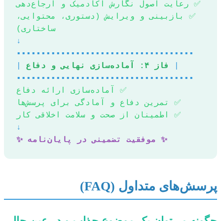
✅ رعایت اصول نگارش آکادمیک و ارجاع‌دهی
✅ بازبینی و ویرایش (دستوری، محتوایی،
ساختاری)
↓
▪️▪️▪️▪️▪️▪️▪️▪️▪️▪️▪️▪️▪️▪️▪️▪️▪️▪️▪️▪️▪️▪️▪️▪️▪️▪️▪️▪️▪️▪️▪️▪️▪️▪️▪️▪️
|
فاز ۴: آماده‌سازی نهایی و دفاع
|
▪️▪️▪️▪️▪️▪️▪️▪️▪️▪️▪️▪️▪️▪️▪️▪️▪️▪️▪️▪️▪️▪️▪️▪️▪️▪️▪️▪️▪️▪️▪️▪️▪️▪️▪️▪️
✅ آماده‌سازی ارائه دفاع
✅ تمرین دفاع و آمادگی برای پرسش‌ها
✅ اطمینان از صحت و سلامت اخلاقی کار
↓
✨ موفقیت تضمینی در پایان‌نامه ✨
پرسش‌های متداول (FAQ)
چگونه می‌توان یک موضوع جذاب و در عین حال