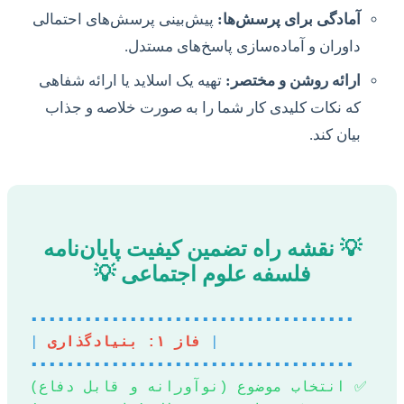
آمادگی برای پرسش‌ها:
پیش‌بینی پرسش‌های احتمالی
داوران و آماده‌سازی پاسخ‌های مستدل.
ارائه روشن و مختصر:
تهیه یک اسلاید یا ارائه شفاهی
که نکات کلیدی کار شما را به صورت خلاصه و جذاب
بیان کند.
💡 نقشه راه تضمین کیفیت پایان‌نامه
فلسفه علوم اجتماعی 💡
▪️▪️▪️▪️▪️▪️▪️▪️▪️▪️▪️▪️▪️▪️▪️▪️▪️▪️▪️▪️▪️▪️▪️▪️▪️▪️▪️▪️▪️▪️▪️▪️▪️▪️▪️▪️
|
فاز ۱: بنیادگذاری
|
▪️▪️▪️▪️▪️▪️▪️▪️▪️▪️▪️▪️▪️▪️▪️▪️▪️▪️▪️▪️▪️▪️▪️▪️▪️▪️▪️▪️▪️▪️▪️▪️▪️▪️▪️▪️
✅ انتخاب موضوع (نوآورانه و قابل دفاع)