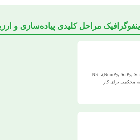
ینفوگرافیک مراحل کلیدی پیاده‌سازی و ارزی
تعیین ابزارهایی مانند MATLAB، Python (با کتابخانه‌های NumPy, SciPy, Scikit-learn)، NS-
، پایه محکمی برای کار