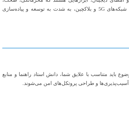
یکپارچگی و عدم انکار را در تبادلات داده تضمین می‌کنند. آینده فناوری‌هایی نظیر اینترنت اشیاء (IoT)، محاسبات ابری، شبکه‌های 5G و بلاکچین، به شدت به توسعه و پیاده‌سازی
وع باید متناسب با علایق شما، دانش استاد راهنما و منابع