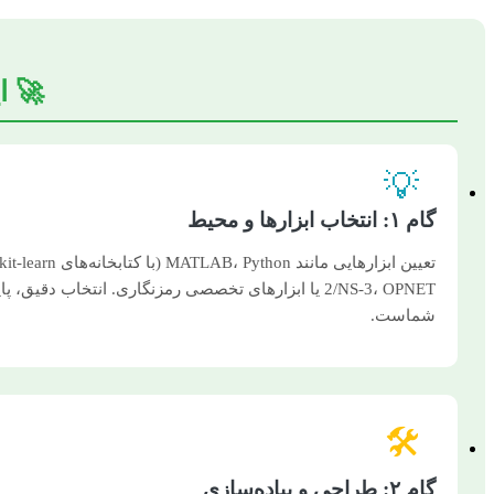
🚀 ا
💡
گام ۱: انتخاب ابزارها و محیط
2/NS-3، OPNET یا ابزارهای تخصصی رمزنگاری. انتخاب دقیق
شماست.
🛠️
گام ۲: طراحی و پیاده‌سازی