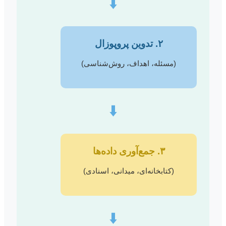
⬇️
۲. تدوین پروپوزال
(مسئله، اهداف، روش‌شناسی)
⬇️
۳. جمع‌آوری داده‌ها
(کتابخانه‌ای، میدانی، اسنادی)
⬇️