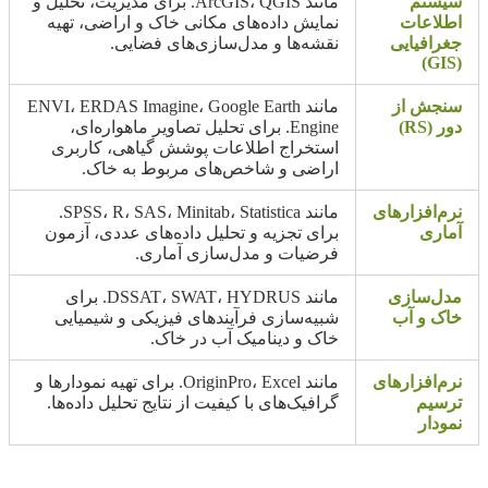
سیستم
مانند ArcGIS، QGIS. برای مدیریت، تحلیل و
اطلاعات
نمایش داده‌های مکانی خاک و اراضی، تهیه
جغرافیایی
نقشه‌ها و مدل‌سازی‌های فضایی.
(GIS)
سنجش از
مانند ENVI، ERDAS Imagine، Google Earth
دور (RS)
Engine. برای تحلیل تصاویر ماهواره‌ای،
استخراج اطلاعات پوشش گیاهی، کاربری
اراضی و شاخص‌های مربوط به خاک.
نرم‌افزارهای
مانند SPSS، R، SAS، Minitab، Statistica.
آماری
برای تجزیه و تحلیل داده‌های عددی، آزمون
فرضیات و مدل‌سازی آماری.
مدل‌سازی
مانند DSSAT، SWAT، HYDRUS. برای
خاک و آب
شبیه‌سازی فرآیندهای فیزیکی و شیمیایی
خاک و دینامیک آب در خاک.
نرم‌افزارهای
مانند OriginPro، Excel. برای تهیه نمودارها و
ترسیم
گرافیک‌های با کیفیت از نتایج تحلیل داده‌ها.
نمودار