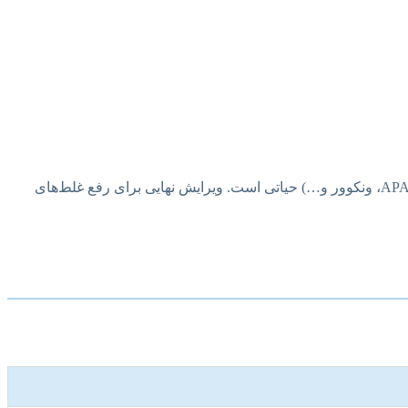
رعایت اصول نگارش علمی، دستور زبان، علائم نگارشی و استفاده از سبک‌های رفرنس‌دهی استاندارد (APA، ونکوور و…) حیاتی است. ویرایش نهایی برای رفع غلط‌های