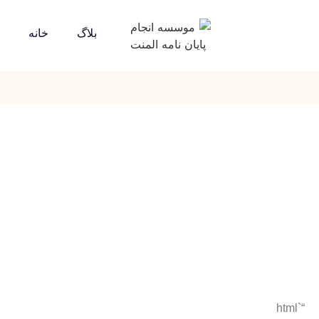
بلاگ
خانه
“`html