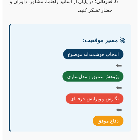
قدردانی:
در پایان از اساتید راهنما، مشاور، داوران و
حضار تشکر کنید.
🚀 مسیر موفقیت:
انتخاب هوشمندانه موضوع
⬅️
پژوهش عمیق و مدل‌سازی
⬅️
نگارش و ویرایش حرفه‌ای
⬅️
دفاع موفق