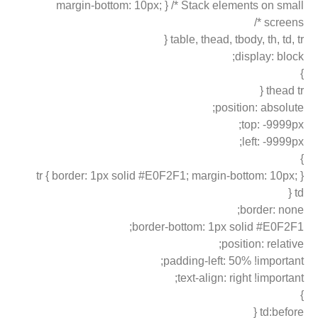
margin-bottom: 10px; } /* Stack elements on small
screens */
table, thead, tbody, th, td, tr {
display: block;
}
thead tr {
position: absolute;
top: -9999px;
left: -9999px;
}
tr { border: 1px solid #E0F2F1; margin-bottom: 10px; }
td {
border: none;
border-bottom: 1px solid #E0F2F1;
position: relative;
padding-left: 50% !important;
text-align: right !important;
}
td:before {