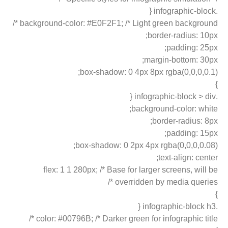
.infographic-block {
background-color: #E0F2F1; /* Light green background */
border-radius: 10px;
padding: 25px;
margin-bottom: 30px;
box-shadow: 0 4px 8px rgba(0,0,0,0.1);
}
.infographic-block > div {
background-color: white;
border-radius: 8px;
padding: 15px;
box-shadow: 0 2px 4px rgba(0,0,0,0.08);
text-align: center;
flex: 1 1 280px; /* Base for larger screens, will be
overridden by media queries */
}
.infographic-block h3 {
color: #00796B; /* Darker green for infographic title */