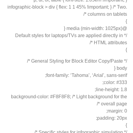
.infographic-block > div { flex: 1 1 45% !important; } /* Two
columns on tablets */
}
@media (min-width: 1025px) {
/* Default styles for laptops/TVs are applied directly in
HTML attributes */
}
/* General Styling for Block Editor Copy/Paste */
body {
font-family: ‘Tahoma’, ‘Arial’, sans-serif;
color: #333;
line-height: 1.8;
background-color: #F8F8F8; /* Light background for the
overall page */
margin: 0;
padding: 20px;
}
/* Specific styles for infographic simulation */