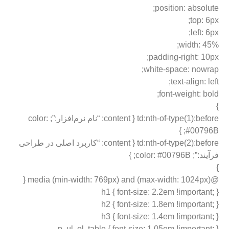
position: absolute;
top: 6px;
left: 6px;
width: 45%;
padding-right: 10px;
white-space: nowrap;
text-align: left;
font-weight: bold;
}
td:nth-of-type(1):before { content: “نام نرم‌افزار:”; color:
#00796B; }
td:nth-of-type(2):before { content: “کاربرد اصلی در طراحی
فرآیند:”; color: #00796B; }
}
@media (min-width: 769px) and (max-width: 1024px) {
h1 { font-size: 2.2em !important; }
h2 { font-size: 1.8em !important; }
h3 { font-size: 1.4em !important; }
p, ul, ol, table { font-size: 1.05em !important; }