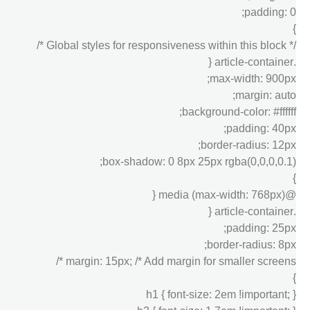
padding: 0;
}
/* Global styles for responsiveness within this block */
.article-container {
max-width: 900px;
margin: auto;
background-color: #ffffff;
padding: 40px;
border-radius: 12px;
box-shadow: 0 8px 25px rgba(0,0,0,0.1);
}
@media (max-width: 768px) {
.article-container {
padding: 25px;
border-radius: 8px;
margin: 15px; /* Add margin for smaller screens */
}
h1 { font-size: 2em !important; }