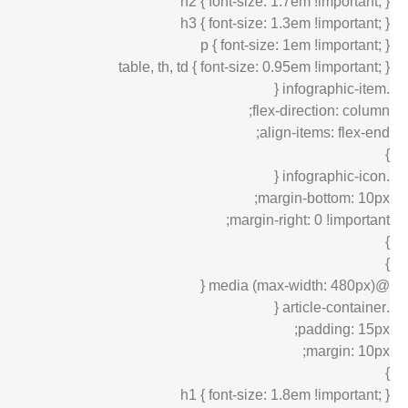
h2 { font-size: 1.7em !important; }
h3 { font-size: 1.3em !important; }
p { font-size: 1em !important; }
table, th, td { font-size: 0.95em !important; }
.infographic-item {
flex-direction: column;
align-items: flex-end;
}
.infographic-icon {
margin-bottom: 10px;
margin-right: 0 !important;
}
}
@media (max-width: 480px) {
.article-container {
padding: 15px;
margin: 10px;
}
h1 { font-size: 1.8em !important; }