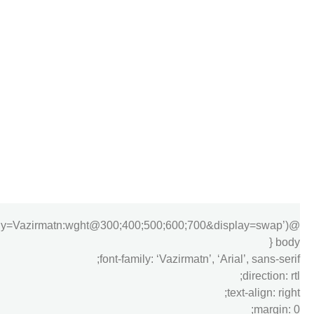
@import url(‘https://fonts.googleapis.com/css2?family=Vazirmatn:wght@300;400;500;600;700&display=swap’);
body {
font-family: ‘Vazirmatn’, ‘Arial’, sans-serif;
direction: rtl;
text-align: right;
margin: 0;