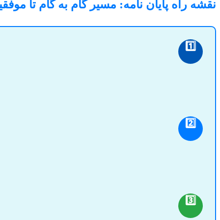
نقشه راه پایان نامه: مسیر گام به گام تا موفق
1️⃣
2️⃣
3️⃣