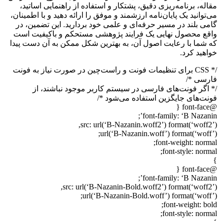
مقاله، برنامه‌ریزی دقیق، پشتکار و استفاده از راهنمایی اساتید،
می‌توانید یک پایان‌نامه ارزشمند و موفق را ارائه دهید و با اطمینان،
گامی بلند در مسیر حرفه‌ای و علمی خود بردارید. این تضمین، در
واقع محصول نهایی یک فرایند پژوهشی مستحکم و باکیفیت است
که شما با رعایت اصول آن، به بهترین شکل ممکن به آن دست پیدا
خواهید کرد.
/* CSS برای تنظیمات فونت و راست‌چین در صورت نیاز به فونت
فارسی */
/* اگر فونت‌های فارسی در سیستم کاربر موجود نباشند، از
فونت‌های جایگزین استفاده می‌شود */
@font-face {
font-family: ‘B Nazanin’;
src: url(‘B-Nazanin.woff2’) format(‘woff2’),
url(‘B-Nazanin.woff’) format(‘woff’);
font-weight: normal;
font-style: normal;
}
@font-face {
font-family: ‘B Nazanin’;
src: url(‘B-Nazanin-Bold.woff2’) format(‘woff2’),
url(‘B-Nazanin-Bold.woff’) format(‘woff’);
font-weight: bold;
font-style: normal;