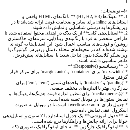
}
<!– توضیحات:
1. **ہدینگ‌ها (H1, H2, H3):** با تگ‌های HTML واقعی و
استایل‌های inline برای سایز و ضخامت فونت ارائه شده‌اند تا در
ویرایشگرها به درستی شناسایی و نمایش داده شوند.
2. **استایل‌دهی کلی:** از یک بلاک در ابتدای محتوا استفاده شده تا
طراحی منحصر به فرد با رنگ‌بندی زیبا (آبی، سرمه‌ای، خاکستری
روشن) و فونت‌های مناسب اعمال شود. این استایل‌ها به گونه‌ای
نوشته شده‌اند که در محیط‌های مختلف (مثل وردپرس گوتنبرگ یا
ویرایشگر کلاسیک) بدون تداخل شدید با استایل‌های پیش‌فرض،
ظاهر مناسبی داشته باشند.
3. **ریسپانسیو (Responsive):**
* `max-width` برای `container` و `margin: auto` برای مرکز قرار
گرفتن محتوا.
* `padding` و `font-size` با واحدهای نسبی (`em`, `rem`) برای
سازگاری بهتر با اندازه‌های مختلف صفحه.
* `@media queries` برای تنظیم اندازه فونت هدینگ‌ها، پدینگ‌ها، و
نمایش ستون‌ها در موبایل تعبیه شده است.
* جدول دارای `overflow-x: auto` است تا در موبایل به صورت
اسکرول افقی نمایش داده شود.
4. **جدول آموزشی:** یک جدول استاندارد با ۲ ستون و استایل‌دهی
خوانا برای ارائه چالش‌ها و راهکارها درج شده است.
5. **اینفوگرافیک جایگزین:** به جای اینفوگرافیک تصویری (که