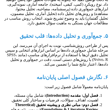
داد. نوع رویکرد (کمی، کیفی، آمیخته)، جامعه آماری، نمونه‌گیری،
ابزارهای جمع‌آوری داده (پرسشنامه، مصاحبه، تحلیل محتوا،
مشاهده) و روش‌های تحلیل داده (تحلیل آماری، تحلیل مضمون،
تحلیل گفتمان) باید به وضوح تشریح شوند. انتخاب روش مناسب در
مطالعات جهان بستگی به ماهیت سؤال تحقیق دارد.
۵. جمع‌آوری و تحلیل داده‌ها: قلب تحقیق
پس از طراحی روش‌شناسی، نوبت به اجرای آن می‌رسد. این
مرحله شامل جمع‌آوری داده‌ها بر اساس ابزارهای انتخابی و سپس
تحلیل دقیق آن‌ها با استفاده از نرم‌افزارهای مناسب (مانند SPSS،
Nvivo، R) یا روش‌های دستی است. دقت در جمع‌آوری و تحلیل
داده‌ها، اعتبار نتایج شما را تضمین می‌کند.
۶. نگارش فصول اصلی پایان‌نامه
پایان‌نامه معمولاً شامل فصول زیر است:
فصل اول: مقدمه (Introduction):
شامل بیان مسئله،
اهمیت، اهداف، سؤالات، فرضیات و ساختار کلی تحقیق.
فصل دوم: مبانی نظری و پیشینه تحقیق (Theoretical
Foundations & Literature Review):
بررسی تئوری‌های