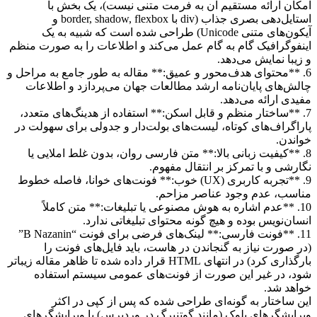
امکان ارائه مستقیم آن به فرمت متنی نیست)، یک بخش با
استایل‌دهی بصری جذاب (div با border, shadow, flexbox و
آیکون‌های متنی Unicode) طراحی شده است که شبیه به یک
اینفوگرافیک گام به گام عمل می‌کند و اطلاعات را به صورت منظم
و زیبا نمایش می‌دهد.
6. **محتوای هدف‌محور و عمیق:** مقاله به طور جامع به مراحل و
چالش‌های پایان‌نامه ارشد مطالعات جهان می‌پردازد و اطلاعات
مفیدی ارائه می‌دهد.
7. **ساختار منظم و قابل اسکن:** استفاده از هدینگ‌های متعدد،
پاراگراف‌های کوتاه، لیست‌های بولت‌دار و جدولی برای سهولت در
خواندن.
8. **کیفیت زبانی بالا:** متن فارسی روان، بدون غلط املایی یا
نگارشی و با تمرکز بر انتقال مفهوم.
9. **تجربه کاربری (UX) خوب:** فونت‌های خوانا، فاصله خطوط
مناسب، عدم وجود عناصر مزاحم.
10. **عدم اشاره به هوش مصنوعی یا تبلیغات:** متن کاملاً
انسان‌نویس بوده و هیچ گونه محتوای تبلیغاتی ندارد.
11. **فونت فارسی:** لینک‌های فرضی برای فونت “B Nazanin”
(در صورت نیاز به گنجاندن در هاست، باید فایل‌های فونت را
بارگذاری کرد) در انتهای HTML قرار داده شده تا ظاهر مقاله زیباتر
شود، در غیر این صورت از فونت‌های عمومی سیستم استفاده
خواهد شد.
این ساختار به گونه‌ای طراحی شده که پس از کپی در اکثر
ویرایشگرهای بلوک (مانند گوتنبرگ در وردپرس) یا ویرایشگرهای