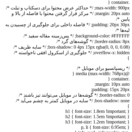
.container {
max-width: 900px; /* حداکثر عرض محتوا برای دسکتاپ و تبلت */
margin: 20px auto; /* مرکز قرار گرفتن محتوا با فاصله از بالا و
پایین */
padding: 20px 30px; /* فاصله داخلی برای جلوگیری از چسبیدن به
لبه‌ها */
background-color: #FFFFFF; /* پس‌زمینه مقاله سفید */
border-radius: 8px; /* گوشه‌های گرد */
box-shadow: 0 4px 15px rgba(0, 0, 0, 0.08); /* سایه ظریف */
overflow-x: hidden; /* جلوگیری از اسکرول افقی ناخواسته */
}
/* ریسپانسیو برای موبایل */
@media (max-width: 768px) {
.container {
margin: 10px auto;
padding: 15px 20px;
border-radius: 0; /* گوشه‌ها در موبایل می‌توانند تیز باشند */
box-shadow: none; /* سایه در موبایل کمتر به چشم می‌آید */
}
h1 { font-size: 1.8em !important; }
h2 { font-size: 1.5em !important; }
h3 { font-size: 1.2em !important; }
p, li { font-size: 0.95em; }