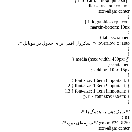
.info-card, .infographic-step {
flex-direction: column;
text-align: center;
}
.infographic-step .icon {
margin-bottom: 10px;
}
.table-wrapper {
overflow-x: auto; /* اسکرول افقی برای جدول در موبایل */
}
}
@media (max-width: 480px) {
.container {
padding: 10px 15px;
}
h1 { font-size: 1.6em !important; }
h2 { font-size: 1.3em !important; }
h3 { font-size: 1.1em !important; }
p, li { font-size: 0.9em; }
}
/* سبک‌دهی به هدینگ‌ها */
h1 {
color: #2C3E50; /* سرمه‌ای تیره */
text-align: center;