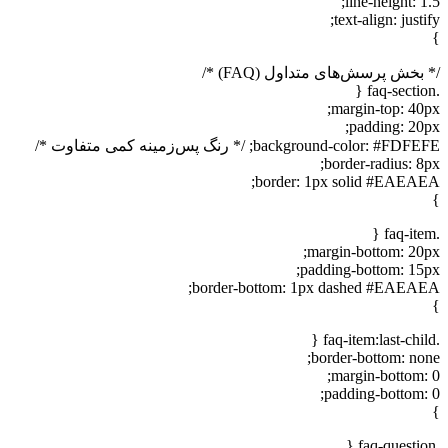
line-height: 1.5;
text-align: justify;
}
/* بخش پرسش‌های متداول (FAQ) */
.faq-section {
margin-top: 40px;
padding: 20px;
background-color: #FDFEFE; /* رنگ پس‌زمینه کمی متفاوت */
border-radius: 8px;
border: 1px solid #EAEAEA;
}
.faq-item {
margin-bottom: 20px;
padding-bottom: 15px;
border-bottom: 1px dashed #EAEAEA;
}
.faq-item:last-child {
border-bottom: none;
margin-bottom: 0;
padding-bottom: 0;
}
.faq-question {