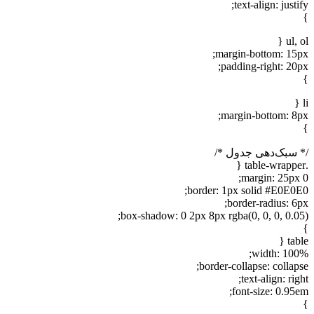
text-align: justify;
}
ul, ol {
margin-bottom: 15px;
padding-right: 20px;
}
li {
margin-bottom: 8px;
}
/* سبک‌دهی جدول */
.table-wrapper {
margin: 25px 0;
border: 1px solid #E0E0E0;
border-radius: 6px;
box-shadow: 0 2px 8px rgba(0, 0, 0, 0.05);
}
table {
width: 100%;
border-collapse: collapse;
text-align: right;
font-size: 0.95em;
}