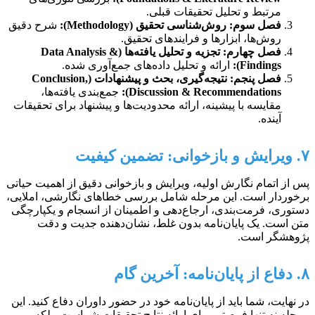
مرتبط و تحلیل تحقیقات قبلی.
فصل سوم: روش‌شناسی تحقیق (Methodology):
شرح دقیق
روش‌ها، ابزارها و فرایندهای تحقیق.
فصل چهارم: تجزیه و تحلیل یافته‌ها (Data Analysis &
Findings):
ارائه و تحلیل داده‌های جمع‌آوری شده.
فصل پنجم: نتیجه‌گیری، بحث و پیشنهادات (Conclusion,
Discussion & Recommendations):
جمع‌بندی یافته‌ها،
مقایسه با پیشینه، ارائه محدودیت‌ها و پیشنهاد برای تحقیقات
آینده.
۷. ویرایش و بازخوانی: تضمین کیفیت
پس از اتمام نگارش اولیه، ویرایش و بازخوانی دقیق از اهمیت حیاتی
برخوردار است. این مرحله شامل بررسی خطاهای نگارشی، املایی،
دستوری، فرمت‌بندی، ارجاع‌دهی و اطمینان از انسجام و یکپارچگی
متن است. یک پایان‌نامه بدون غلط، نشان‌دهنده جدیت و دقت
پژوهشگر است.
۸. دفاع از پایان‌نامه: آخرین گام
در نهایت، شما باید از پایان‌نامه خود در حضور داوران دفاع کنید. این
مرحله نه تنها فرصتی برای ارائه نتایج تحقیقات شماست، بلکه