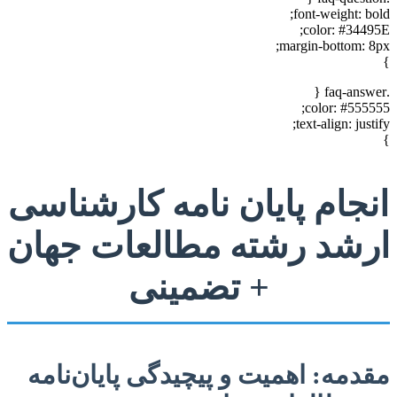
font-weight: bold;
color: #34495E;
margin-bottom: 8px;
}
.faq-answer {
color: #555555;
text-align: justify;
}
انجام پایان نامه کارشناسی
ارشد رشته مطالعات جهان
+ تضمینی
مقدمه: اهمیت و پیچیدگی پایان‌نامه