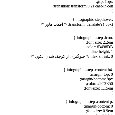
gap: 15px;
transition: transform 0.2s ease-in-out;
}
.infographic-step:hover {
transform: translateY(-5px); /* افکت هاور */
}
.infographic-step .icon {
font-size: 2.2em;
color: #3498DB;
line-height: 1;
flex-shrink: 0; /* جلوگیری از کوچک شدن آیکون */
}
.infographic-step .content h4 {
margin-top: 0;
margin-bottom: 8px;
color: #2C3E50;
font-size: 1.15em;
}
.infographic-step .content p {
margin-bottom: 0;
font-size: 0.9em;