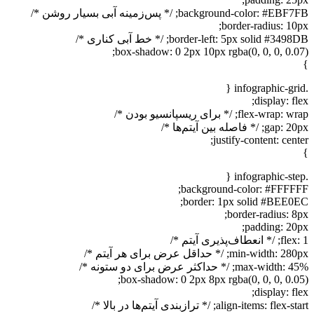
background-color: #EBF7FB; /* پس‌زمینه آبی بسیار روشن */
border-radius: 10px;
border-left: 5px solid #3498DB; /* خط آبی کناری */
box-shadow: 0 2px 10px rgba(0, 0, 0, 0.07);
}
.infographic-grid {
display: flex;
flex-wrap: wrap; /* برای ریسپانسیو بودن */
gap: 20px; /* فاصله بین آیتم‌ها */
justify-content: center;
}
.infographic-step {
background-color: #FFFFFF;
border: 1px solid #BEE0EC;
border-radius: 8px;
padding: 20px;
flex: 1; /* انعطاف‌پذیری آیتم */
min-width: 280px; /* حداقل عرض برای هر آیتم */
max-width: 45%; /* حداکثر عرض برای دو ستونه */
box-shadow: 0 2px 8px rgba(0, 0, 0, 0.05);
display: flex;
align-items: flex-start; /* ترازبندی آیتم‌ها در بالا */