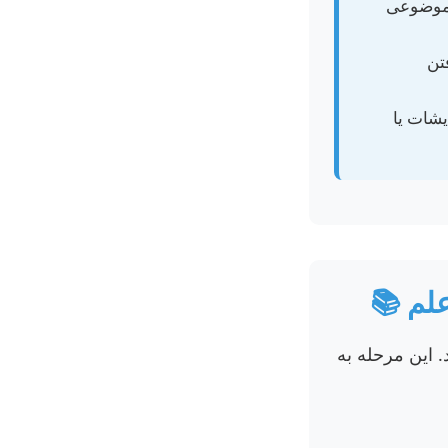
 موضوعی
فتن
یشات یا
 این مرحله به