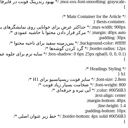
-moz-osx-font-smoothing: grayscale; /* بهبود رندرینگ فونت در فایرفاکس */
}
/* Main Container for the Article */
.thesis-container {
max-width: 900px; /* حداکثر عرض برای خوانایی روی نمایشگرهای بزرگ */
margin: 40px auto; /* مرکز قرار دادن محتوا با حاشیه عمودی */
padding: 30px;
background-color: #ffffff; /* پس‌زمینه سفید برای ناحیه محتوا */
border-radius: 12px; /* گرد کردن گوشه‌ها */
box-shadow: 0 6px 25px rgba(0, 0, 0, 0.1); /* سایه نرم برای جلوه عمق */
}
/* Headings Styling */
h1 {
font-size: 2.8em; /* سایز فونت ریسپانسیو برای H1 */
font-weight: 800; /* ضخامت بسیار زیاد فونت */
color: #0056B3; /* آبی تیره و حرفه‌ای */
text-align: center;
margin-bottom: 40px;
line-height: 1.4;
padding-bottom: 10px;
border-bottom: 4px solid #0056B3; /* خط زیر عنوان اصلی */
}