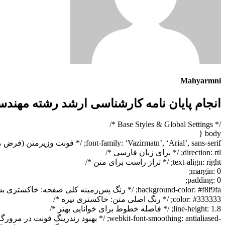
Mahyarmni
انجام پایان نامه کارشناسی ارشد رشته مهن
/* Base Styles & Global Settings */
body {
font-family: ‘Vazirmatn’, ‘Arial’, sans-serif; /* فونت وزیرمتن (فرض می‌شود در سیستم کاربر موجود است) با فونت‌های جایگزین */
direction: rtl; /* برای زبان فارسی */
text-align: right; /* تراز راست برای متن */
margin: 0;
padding: 0;
background-color: #f8f9fa; /* رنگ پس‌زمینه کلی صفحه: خاکستری بسیار روشن */
color: #333333; /* رنگ اصلی متن: خاکستری تیره */
line-height: 1.8; /* فاصله خطوط برای خوانایی بهتر */
-webkit-font-smoothing: antialiased; /* بهبود رندرینگ فونت در مرورگرهای وب‌کیت */