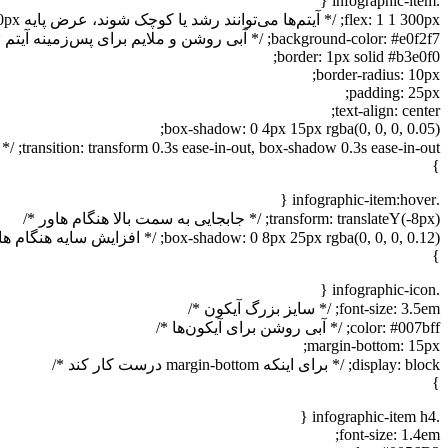
.infographic-item {
flex: 1 1 300px; /* آیتم‌ها می‌توانند رشد یا کوچک شوند، عرض پایه 300px */
background-color: #e0f2f7; /* آبی روشن و ملایم برای پس‌زمینه آیتم */
border: 1px solid #b3e0f0;
border-radius: 10px;
padding: 25px;
text-align: center;
box-shadow: 0 4px 15px rgba(0, 0, 0, 0.05);
transition: transform 0.3s ease-in-out, box-shadow 0.3s ease-in-out; /* انیمیشن نرم هنگام هاور */
}
.infographic-item:hover {
transform: translateY(-8px); /* جابجایی به سمت بالا هنگام هاور */
box-shadow: 0 8px 25px rgba(0, 0, 0, 0.12); /* افزایش سایه هنگام هاور */
}
.infographic-icon {
font-size: 3.5em; /* سایز بزرگ آیکون */
color: #007bff; /* آبی روشن برای آیکون‌ها */
margin-bottom: 15px;
display: block; /* برای اینکه margin-bottom درست کار کند */
}
.infographic-item h4 {
font-size: 1.4em;