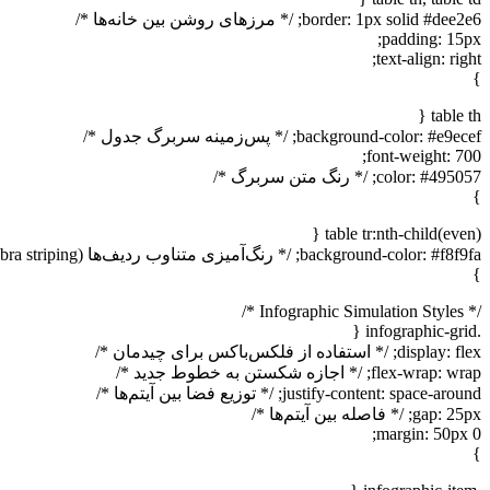
border: 1px solid #dee2e6; /* مرزهای روشن بین خانه‌ها */
padding: 15px;
text-align: right;
}
table th {
background-color: #e9ecef; /* پس‌زمینه سربرگ جدول */
font-weight: 700;
color: #495057; /* رنگ متن سربرگ */
}
table tr:nth-child(even) {
background-color: #f8f9fa; /* رنگ‌آمیزی متناوب ردیف‌ها (Zebra striping) */
}
/* Infographic Simulation Styles */
.infographic-grid {
display: flex; /* استفاده از فلکس‌باکس برای چیدمان */
flex-wrap: wrap; /* اجازه شکستن به خطوط جدید */
justify-content: space-around; /* توزیع فضا بین آیتم‌ها */
gap: 25px; /* فاصله بین آیتم‌ها */
margin: 50px 0;
}