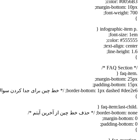
color: #0056B3;
margin-bottom: 10px;
font-weight: 700;
}
.infographic-item p {
font-size: 1em;
color: #555555;
text-align: center;
line-height: 1.6;
}
/* FAQ Section */
.faq-item {
margin-bottom: 25px;
padding-bottom: 15px;
border-bottom: 1px dashed #dee2e6; /* خط چین برای جدا کردن سوالات */
}
.faq-item:last-child {
border-bottom: none; /* حذف خط چین از آخرین آیتم */
margin-bottom: 0;
padding-bottom: 0;
}