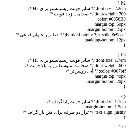
h2 {
font-size: 2.2em; /* سایز فونت ریسپانسیو برای H2 */
font-weight: 700; /* ضخامت زیاد فونت */
color: #0056B3;
margin-top: 50px;
margin-bottom: 25px;
border-bottom: 3px solid #e9ecef; /* خط زیر عنوان فرعی */
padding-bottom: 12px;
}
h3 {
font-size: 1.7em; /* سایز فونت ریسپانسیو برای H3 */
font-weight: 600; /* ضخامت متوسط رو به بالا فونت */
color: #007bff; /* آبی روشن‌تر */
margin-top: 40px;
margin-bottom: 20px;
}
p {
font-size: 1.1em; /* سایز فونت پاراگراف */
margin-bottom: 1.5em;
text-align: justify; /* تراز دو طرفه برای متن پاراگراف */
}
ul {