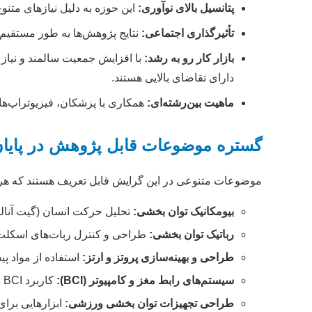
پتانسیل بالای نوآوری:
این حوزه به دلیل نیازهای متنو
تأثیرگذاری اجتماعی:
نتایج پژوهش‌ها به طور مستقیم
بازار کار رو به رشد:
با افزایش جمعیت سالمند و نیاز
دارای تقاضای بالایی هستند.
ماهیت بین‌رشته‌ای:
همکاری با پزشکان، فیزیوتراپ‌ها
گستره موضوعات قابل پژوهش در پایان
موضوعات متنوعی در این گرایش قابل تعریف هستند که هر یک
بیومکانیک توان بخشی:
تحلیل حرکت انسان (گیت آنال
رباتیک توان بخشی:
طراحی و کنترل ربات‌های اسکلت بیرونی (Exoskeletons) برای کمک به راه رفتن، ربات‌ها
طراحی و بهینه‌سازی پروتز و ارتز:
استفاده از مواد پ
سیستم‌های رابط مغز و کامپیوتر (BCI):
کاربرد BCI در کنترل پروتزها یا ویلچرهای هوشمند برای افراد دارای ضایعات نخاعی.
طراحی تجهیزات توان بخشی ورزشی:
ابزارهایی برای