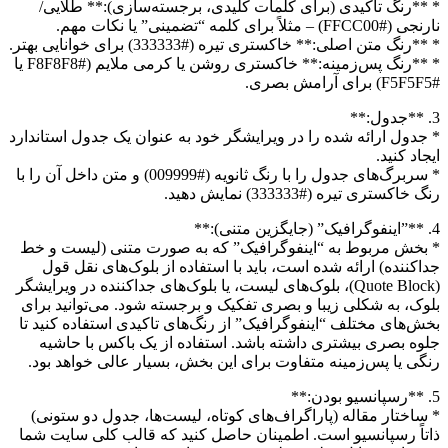
* **رنگ تاکیدی (برای کلمات کلیدی، برجسته‌سازی):** طلایی/
نارنجی (#FFCC00) – مثلاً برای کلمه “تضمینی” یا نکات مهم.
* **رنگ متن اصلی:** خاکستری تیره (#333333) برای خوانایی بهتر.
* **رنگ پس‌زمینه:** خاکستری روشن یا کرمی ملایم (#F8F8F8 یا
#F5F5F5) برای آرامش بصری.
3. **جدول:**
* جدول ارائه شده را در ویرایشگر خود به عنوان یک جدول استاندارد
ایجاد کنید.
* سربرگ‌های جدول را با رنگ ثانویه (#009999) و متن داخل آن را با
رنگ خاکستری تیره (#333333) نمایش دهید.
4. **”اینفوگرافیک” (جایگزین متنی):**
* بخش مربوط به “اینفوگرافیک” که به صورت متنی (لیست و خط
جداکننده) ارائه شده است، باید با استفاده از بلوک‌های نقل قول
(Quote Block)، بلوک‌های لیست، یا بلوک‌های جداکننده در ویرایشگر
بلوک، به شکلی زیبا و بصری تفکیک و برجسته شود. می‌توانید برای
بخش‌های مختلف “اینفوگرافیک” از رنگ‌های تاکیدی استفاده کنید تا
جلوه بصری بیشتری داشته باشد. استفاده از یک باکس با حاشیه
رنگی یا پس‌زمینه متفاوت برای این بخش، بسیار عالی خواهد بود.
5. **رسپانسیو بودن:**
* ساختار مقاله (پاراگراف‌های کوتاه، لیست‌ها، جدول دو ستونی)
ذاتاً رسپانسیو است. اطمینان حاصل کنید که قالب کلی سایت شما