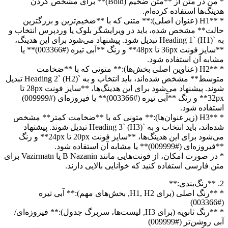
* من در متن از **متن ضخیم (Bold)** برای مشخص کردن
هدینگ‌ها استفاده کرده‌ام.
* **H1 (عنوان اصلی):** متنی که با **ضخیم‌ترین و بزرگترین
حالت** مشخص شده، باید در ویرایشگر بلوک یا وردپرس انتخاب و
به `Heading 1` (H1) تبدیل شود. پیشنهاد می‌شود برای این هدینگ،
**سایز فونت 36px تا 48px** و رنگ **آبی تیره (#003366)** یا
مشابه آن استفاده شود.
* **H2 (عناوین اصلی بخش‌ها):** متونی که با **ضخامت
متوسط** مشخص شده‌اند، باید انتخاب و به `Heading 2` (H2) تبدیل
شوند. پیشنهاد می‌شود برای این هدینگ‌ها، **سایز فونت 28px تا
32px** و رنگ **آبی تیره (#003366)** یا فیروزه‌ای (#009999)
استفاده شود.
* **H3 (زیرعنوان‌ها):** متونی که با **ضخامت کمتر** مشخص
شده‌اند، باید انتخاب و به `Heading 3` (H3) تبدیل شوند. پیشنهاد
می‌شود برای این هدینگ‌ها، **سایز فونت 20px تا 24px** و رنگ
**فیروزه‌ای (#009999)** یا مشابه آن استفاده شود.
* در صورت امکان، از فونت‌هایی مانند B Nazanin یا Vazirmatn برای
متن فارسی استفاده کنید که خوانایی بالایی دارند.
2. **رنگ‌بندی:**
* **رنگ اصلی (برای H1, H2, بخش‌های مهم):** آبی تیره
(#003366)
* **رنگ ثانویه (برای H3, لیست‌ها، سربرگ جدول):** فیروزه‌ای/
آبی روشن‌تر (#009999)