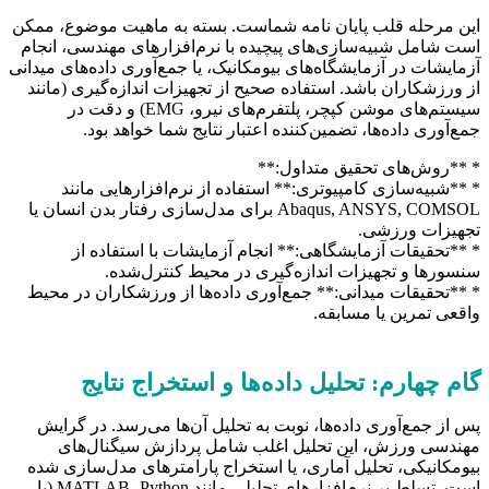
این مرحله قلب پایان نامه شماست. بسته به ماهیت موضوع، ممکن
است شامل شبیه‌سازی‌های پیچیده با نرم‌افزارهای مهندسی، انجام
آزمایشات در آزمایشگاه‌های بیومکانیک، یا جمع‌آوری داده‌های میدانی
از ورزشکاران باشد. استفاده صحیح از تجهیزات اندازه‌گیری (مانند
سیستم‌های موشن کپچر، پلتفرم‌های نیرو، EMG) و دقت در
جمع‌آوری داده‌ها، تضمین‌کننده اعتبار نتایج شما خواهد بود.
* **روش‌های تحقیق متداول:**
* **شبیه‌سازی کامپیوتری:** استفاده از نرم‌افزارهایی مانند
Abaqus, ANSYS, COMSOL برای مدل‌سازی رفتار بدن انسان یا
تجهیزات ورزشی.
* **تحقیقات آزمایشگاهی:** انجام آزمایشات با استفاده از
سنسورها و تجهیزات اندازه‌گیری در محیط کنترل‌شده.
* **تحقیقات میدانی:** جمع‌آوری داده‌ها از ورزشکاران در محیط
واقعی تمرین یا مسابقه.
گام چهارم: تحلیل داده‌ها و استخراج نتایج
پس از جمع‌آوری داده‌ها، نوبت به تحلیل آن‌ها می‌رسد. در گرایش
مهندسی ورزش، این تحلیل اغلب شامل پردازش سیگنال‌های
بیومکانیکی، تحلیل آماری، یا استخراج پارامترهای مدل‌سازی شده
است. تسلط بر نرم‌افزارهای تحلیلی مانند MATLAB، Python (با