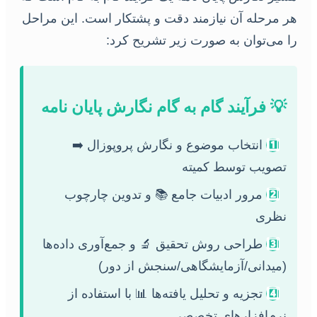
هر مرحله آن نیازمند دقت و پشتکار است. این مراحل
را می‌توان به صورت زیر تشریح کرد:
💡 فرآیند گام به گام نگارش پایان نامه
1️⃣
انتخاب موضوع و نگارش پروپوزال ➡️
تصویب توسط کمیته
2️⃣
مرور ادبیات جامع 📚 و تدوین چارچوب
نظری
3️⃣
طراحی روش تحقیق 🔬 و جمع‌آوری داده‌ها
(میدانی/آزمایشگاهی/سنجش از دور)
4️⃣
تجزیه و تحلیل یافته‌ها 📊 با استفاده از
نرم‌افزارهای تخصصی