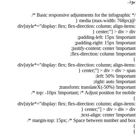
بود.
/* Basic responsive adjustments for the infographic */
@media (max-width: 768px) {
div[style*=”display: flex; flex-direction: column; align-items:
center;”] > div > div {
padding-left: 15px !important;
padding-right: 15px !important;
justify-content: center !important;
flex-direction: column !important;
}
div[style*=”display: flex; flex-direction: column; align-items:
center;”] > div > div > span {
left: 50% !important;
right: auto !important;
transform: translateX(-50%) !important;
top: -10px !important; /* Adjust position for mobile */
}
div[style*=”display: flex; flex-direction: column; align-items:
center;”] > div > div > div {
text-align: center !important;
margin-top: 15px; /* Space between number and box */
}
}