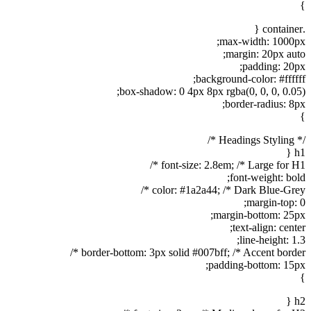
}
.container {
max-width: 1000px;
margin: 20px auto;
padding: 20px;
background-color: #ffffff;
box-shadow: 0 4px 8px rgba(0, 0, 0, 0.05);
border-radius: 8px;
}
/* Headings Styling */
h1 {
font-size: 2.8em; /* Large for H1 */
font-weight: bold;
color: #1a2a44; /* Dark Blue-Grey */
margin-top: 0;
margin-bottom: 25px;
text-align: center;
line-height: 1.3;
border-bottom: 3px solid #007bff; /* Accent border */
padding-bottom: 15px;
}
h2 {