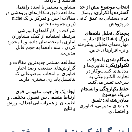
هدفمند و کارآمد.
انتخاب موضوع بیش از حد
مشاوره مستمر با استاد راهنما،
گسترده یا تکراری:
ریسک
مطالعه دقیق شکاف‌های پژوهشی در
عدم دستیابی به عمق کافی
مقالات اخیر، و تمرکز بر یک niche
در پژوهش.
(زیرمجموعه) خاص.
شرکت در کارگاه‌های آموزشی
پیچیدگی تحلیل داده‌های
مرتبط، استفاده از کمک مشاوران
بزرگ (Big Data):
نیاز به
آماری یا متخصصان داده، و یا محدود
مهارت‌های تحلیلی پیشرفته
کردن دامنه داده‌ها به حجم قابل
و نرم‌افزارهای خاص.
مدیریت.
همگام شدن با تحولات
مطالعه مستمر جدیدترین مقالات و
تکنولوژیکی:
فناوری‌ها و
گزارش‌های صنعتی، رصد اخبار
مدل‌های کسب‌وکار در
فناوری، و انتخاب موضوعاتی که
تجارت الکترونیکی به
پتانسیل پایداری بیشتری دارند.
سرعت تغییر می‌کنند.
حفظ یکپارچگی و انسجام
ایجاد یک چارچوب مفهومی قوی،
در یک موضوع
ارتباط منطقی بین فصول مختلف، و
میان‌رشته‌ای:
تلفیق
اطمینان از هم‌راستایی اهداف، روش
جنبه‌های مدیریتی، فناوری
و نتایج.
و اقتصادی.