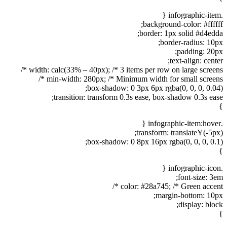
.infographic-item {
background-color: #ffffff;
border: 1px solid #d4edda;
border-radius: 10px;
padding: 20px;
text-align: center;
width: calc(33% – 40px); /* 3 items per row on large screens */
min-width: 280px; /* Minimum width for small screens */
box-shadow: 0 3px 6px rgba(0, 0, 0, 0.04);
transition: transform 0.3s ease, box-shadow 0.3s ease;
}
.infographic-item:hover {
transform: translateY(-5px);
box-shadow: 0 8px 16px rgba(0, 0, 0, 0.1);
}
.infographic-icon {
font-size: 3em;
color: #28a745; /* Green accent */
margin-bottom: 10px;
display: block;
}