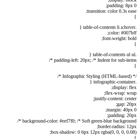
padding: 8px 0;
transition: color 0.3s ease;
}
.table-of-contents li a:hover {
color: #007bff;
font-weight: bold;
}
.table-of-contents ul ul {
padding-left: 20px; /* Indent for sub-items */
}
/* Infographic Styling (HTML-based) */
.infographic-container {
display: flex;
flex-wrap: wrap;
justify-content: center;
gap: 20px;
margin: 40px 0;
padding: 20px;
background-color: #eef7f0; /* Soft green-blue background */
border-radius: 12px;
box-shadow: 0 6px 12px rgba(0, 0, 0, 0.08);
}