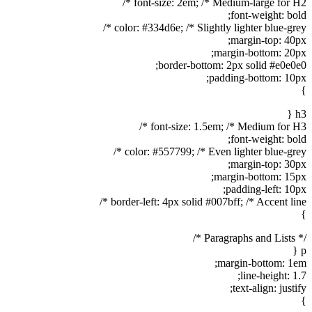
font-size: 2em; /* Medium-large for H2 */
font-weight: bold;
color: #334d6e; /* Slightly lighter blue-grey */
margin-top: 40px;
margin-bottom: 20px;
border-bottom: 2px solid #e0e0e0;
padding-bottom: 10px;
}
h3 {
font-size: 1.5em; /* Medium for H3 */
font-weight: bold;
color: #557799; /* Even lighter blue-grey */
margin-top: 30px;
margin-bottom: 15px;
padding-left: 10px;
border-left: 4px solid #007bff; /* Accent line */
}
/* Paragraphs and Lists */
p {
margin-bottom: 1em;
line-height: 1.7;
text-align: justify;
}