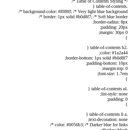
/* Table of Contents Styling */
.table-of-contents {
background-color: #f0f8ff; /* Very light blue background */
border: 1px solid #b0d8f7; /* Soft blue border */
border-radius: 8px;
padding: 20px;
margin: 30px 0;
}
.table-of-contents h2 {
color: #1a2a44;
border-bottom: 1px solid #b0d8f7;
padding-bottom: 10px;
margin-top: 0;
font-size: 1.7em;
}
.table-of-contents ul {
list-style: none;
padding: 0;
}
.table-of-contents li a {
text-decoration: none;
color: #0056b3; /* Darker blue for links */
display: block;