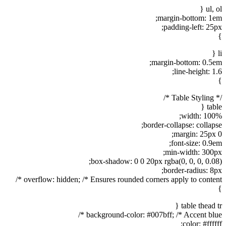
ul, ol {
margin-bottom: 1em;
padding-left: 25px;
}
li {
margin-bottom: 0.5em;
line-height: 1.6;
}
/* Table Styling */
table {
width: 100%;
border-collapse: collapse;
margin: 25px 0;
font-size: 0.9em;
min-width: 300px;
box-shadow: 0 0 20px rgba(0, 0, 0, 0.08);
border-radius: 8px;
overflow: hidden; /* Ensures rounded corners apply to content */
}
table thead tr {
background-color: #007bff; /* Accent blue */
color: #ffffff;