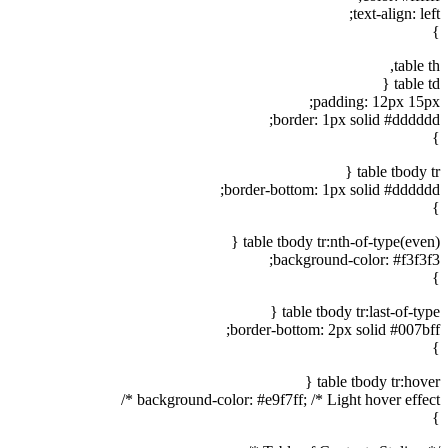
text-align: left;
}
table th,
table td {
padding: 12px 15px;
border: 1px solid #dddddd;
}
table tbody tr {
border-bottom: 1px solid #dddddd;
}
table tbody tr:nth-of-type(even) {
background-color: #f3f3f3;
}
table tbody tr:last-of-type {
border-bottom: 2px solid #007bff;
}
table tbody tr:hover {
background-color: #e9f7ff; /* Light hover effect */
}