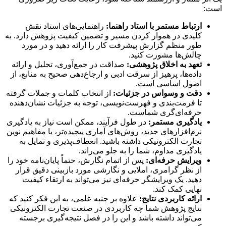
است:
ارتباط مستمر با استاد راهنما:
راهنمایی‌های استاد نقش
کلیدی در هموار کردن مسیر و تضمین کیفیت پژوهش دارد. به
طور منظم گزارش پیشرفت کار را ارائه دهید و در مورد
چالش‌ها مشورت کنید.
تعهد به اخلاق پژوهشی:
صداقت در جمع‌آوری، تحلیل و ارائه
داده‌ها، پرهیز از سرقت ادبی و ارجاع‌دهی صحیح به منابع، از
اصول اساسی است.
دقت و وسواس در جزئیات:
از انتخاب کلمات و جملات گرفته
تا فرمت‌بندی و فهرست‌نویسی، توجه به جزئیات نشان‌دهنده
حرفه‌ای‌گری شماست.
یادگیری مستمر:
در طول فرآیند، ممکن است نیاز به یادگیری
نرم‌افزارهای جدید، روش‌های آماری پیچیده‌تر، یا مفاهیم نوین
تجارت الکترونیکی داشته باشید. انعطاف‌پذیری و تمایل به
یادگیری مداوم، شما را به جلو می‌راند.
ویرایش حرفه‌ای:
پس از اتمام نگارش، حتماً پایان‌نامه خود را
از نظر گرامری، املایی و نگارشی مورد بازبینی دقیق قرار
دهید. یک ویرایشگر حرفه‌ای نیز می‌تواند به ارتقاء کیفیت
نهایی کمک کند.
ارائه کاربردی نتایج:
علاوه بر جنبه علمی، به این فکر کنید که
نتایج پژوهش شما چه کاربردی در صنعت تجارت الکترونیکی
می‌تواند داشته باشد و این را در فصل نتیجه‌گیری برجسته