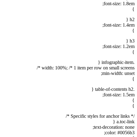
font-size: 1.8em;
}
h2 {
font-size: 1.4em;
}
h3 {
font-size: 1.2em;
}
.infographic-item {
width: 100%; /* 1 item per row on small screens */
min-width: unset;
}
.table-of-contents h2 {
font-size: 1.5em;
}
}
/* Specific styles for anchor links */
a.toc-link {
text-decoration: none;
color: #0056b3;