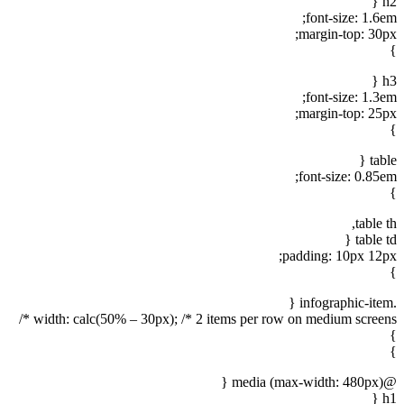
h2 {
font-size: 1.6em;
margin-top: 30px;
}
h3 {
font-size: 1.3em;
margin-top: 25px;
}
table {
font-size: 0.85em;
}
table th,
table td {
padding: 10px 12px;
}
.infographic-item {
width: calc(50% – 30px); /* 2 items per row on medium screens */
}
}
@media (max-width: 480px) {
h1 {