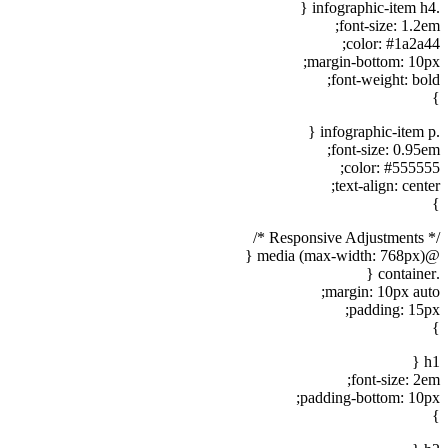
.infographic-item h4 {
font-size: 1.2em;
color: #1a2a44;
margin-bottom: 10px;
font-weight: bold;
}
.infographic-item p {
font-size: 0.95em;
color: #555555;
text-align: center;
}
/* Responsive Adjustments */
@media (max-width: 768px) {
.container {
margin: 10px auto;
padding: 15px;
}
h1 {
font-size: 2em;
padding-bottom: 10px;
}