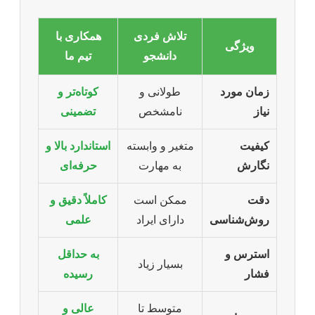
تلاش فردی
همکاری با
ویژگی
دانشجو
تیم ما
زمان مورد
طولانی و
کوتاه‌تر و
نیاز
نامشخص
تضمینی
کیفیت
متغیر و وابسته
استاندارد بالا و
نگارش
به مهارت
حرفه‌ای
دقت
ممکن است
کاملاً دقیق و
روش‌شناسی
دارای ایراد
علمی
استرس و
به حداقل
بسیار زیاد
فشار
رسیده
متوسط تا
عالی و