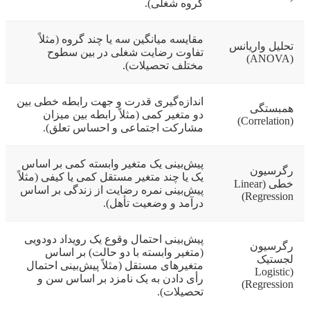
گروه شغلی).
مقایسه میانگین سه یا چند گروه (مثلاً
تحلیل واریانس
تفاوت رضایت شغلی در بین سطوح
(ANOVA)
مختلف تحصیلات).
اندازه‌گیری قدرت و جهت رابطه خطی بین
همبستگی
دو متغیر کمی (مثلاً رابطه بین میزان
(Correlation)
مشارکت اجتماعی و احساس تعلق).
پیش‌بینی یک متغیر وابسته کمی بر اساس
رگرسیون
یک یا چند متغیر مستقل کمی یا کیفی (مثلاً
خطی (Linear
پیش‌بینی نمره رضایت از زندگی بر اساس
Regression)
درآمد و وضعیت تأهل).
پیش‌بینی احتمال وقوع یک رویداد دودویی
رگرسیون
(متغیر وابسته با دو حالت) بر اساس
لجستیک
متغیرهای مستقل (مثلاً پیش‌بینی احتمال
(Logistic
رأی دادن به یک نامزد بر اساس سن و
Regression)
تحصیلات).