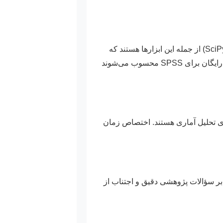
بسیاری از نرم‌افزارهای قدرتمند آماری، به صورت کاملاً رایگان در دسترس هستند. R و Python (با کتابخانه‌هایی مانند Pandas و SciPy) از جمله این ابزارها هستند که
جامعه کاربری وسیع و منابع آموزشی فراوانی دارند. همچنین، نرم‌افزارهای جوبی (JASP) و پی‌اس‌پی‌پی (PSPP) نیز جایگزین‌های رایگان برای SPSS محسوب می‌شوند
د، منابع غنی برای یادگیری تحلیل آماری هستند. اختصاص زمان
بر سؤالات پژوهشی دقیق و اجتناب از