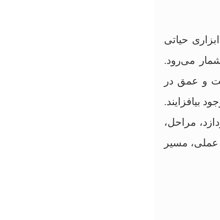
بزاری حیاتی
مار می‌رود.
قت و عمق در
د بیافزایند.
دازد، مراحل،
ر عملی، مسیر