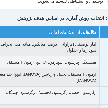
لی توصیفی و استنباطی تقسیم می‌شوند.
مثال‌هایی از روش‌های آماری
آمار توصیفی (فراوانی، درصد، میانگین، میانه، مد، انحراف م
نمودارها و جداول
همبستگی پیرسون، اسپیرمن، خی‌دو، آزمون T مستقل
آزمون T مستقل، تحلیل واریانس (ANOVA)، آنووا چ
(MANOVA)
رگرسیون خطی، رگرسیون لجستیک، رگرسیون چندگانه