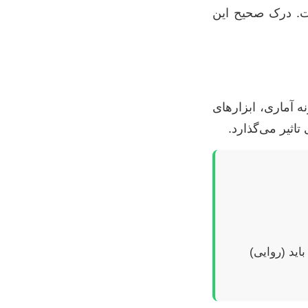
ست. درک صحیح این
 آماری، ابزارهای
اثیر می‌گذارد.
اید (روایی)