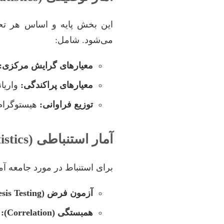
این بخش پایه و اساس هر تح
می‌شود. شامل:
معیارهای گرایش مرکزی:
معیارهای پراکندگی:
واریانس (Variance)، انحراف معیار (dard Deviation
توزیع فراوانی:
هیستوگرام‌ه
آمار استنباطی (Inferential Statistics)
برای استنباط در مورد جامعه آ
آزمون فرض (Hypothesis Testing):
همبستگی (Correlation):
ض