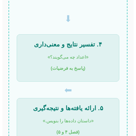
⬇
۴. تفسیر نتایج و معنی‌داری
«اعداد چه می‌گویند؟»
(پاسخ به فرضیات)
⬅
۵. ارائه یافته‌ها و نتیجه‌گیری
«داستان داده‌ها را بنویس.»
(فصل ۴ و ۵)