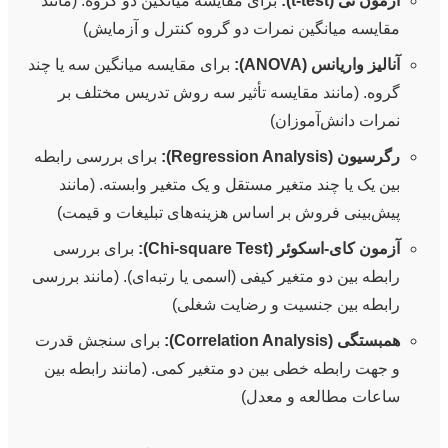
آزمون تی (t-test):
برای مقایسه میانگین دو گروه. (مانند
مقایسه میانگین نمرات دو گروه کنترل و آزمایش)
آنالیز واریانس (ANOVA):
برای مقایسه میانگین سه یا چند
گروه. (مانند مقایسه تأثیر سه روش تدریس مختلف بر
نمرات دانش‌آموزان)
رگرسیون (Regression Analysis):
برای بررسی رابطه
بین یک یا چند متغیر مستقل و یک متغیر وابسته. (مانند
پیش‌بینی فروش بر اساس هزینه‌های تبلیغات و قیمت)
آزمون کای-اسکوئر (Chi-square Test):
برای بررسی
رابطه بین دو متغیر کیفی (اسمی یا رتبه‌ای). (مانند بررسی
رابطه بین جنسیت و رضایت شغلی)
همبستگی (Correlation Analysis):
برای سنجش قدرت
و جهت رابطه خطی بین دو متغیر کمی. (مانند رابطه بین
ساعات مطالعه و معدل)