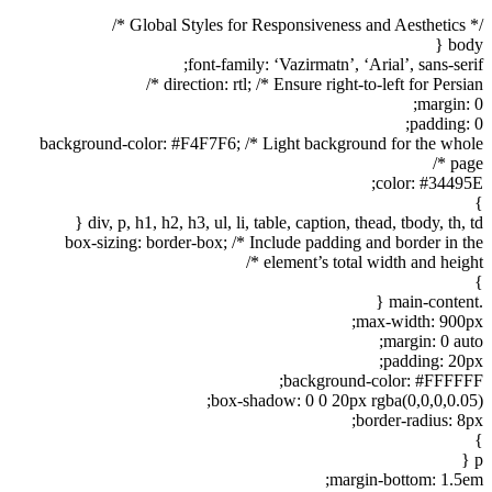
/* Global Styles for Responsiveness and Aesthetics */
body {
font-family: ‘Vazirmatn’, ‘Arial’, sans-serif;
direction: rtl; /* Ensure right-to-left for Persian */
margin: 0;
padding: 0;
background-color: #F4F7F6; /* Light background for the whole
page */
color: #34495E;
}
div, p, h1, h2, h3, ul, li, table, caption, thead, tbody, th, td {
box-sizing: border-box; /* Include padding and border in the
element’s total width and height */
}
.main-content {
max-width: 900px;
margin: 0 auto;
padding: 20px;
background-color: #FFFFFF;
box-shadow: 0 0 20px rgba(0,0,0,0.05);
border-radius: 8px;
}
p {
margin-bottom: 1.5em;